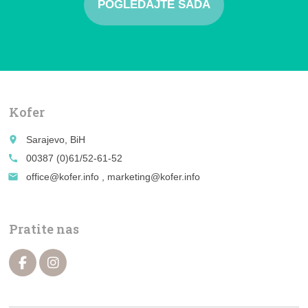
POGLEDAJTE SADA
Kofer
place
Sarajevo, BiH
call
00387 (0)61/52-61-52
email
office@kofer.info , marketing@kofer.info
Pratite nas