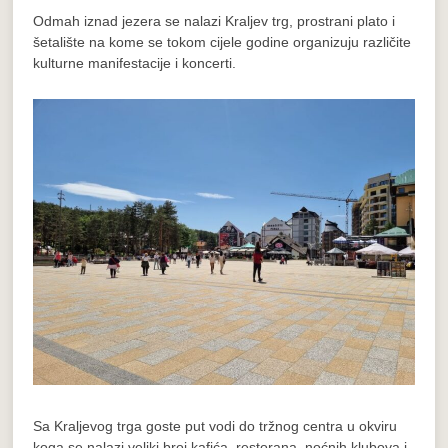
Odmah iznad jezera se nalazi Kraljev trg, prostrani plato i
šetalište na kome se tokom cijele godine organizuju različite
kulturne manifestacije i koncerti.
Sa Kraljevog trga goste put vodi do tržnog centra u okviru
koga se nalazi veliki broj kafića, restorana, noćnih klubova i