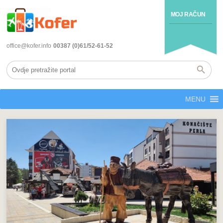
MOJ RAČUN
office@kofer.info
00387 (0)61/52-61-52
MENU