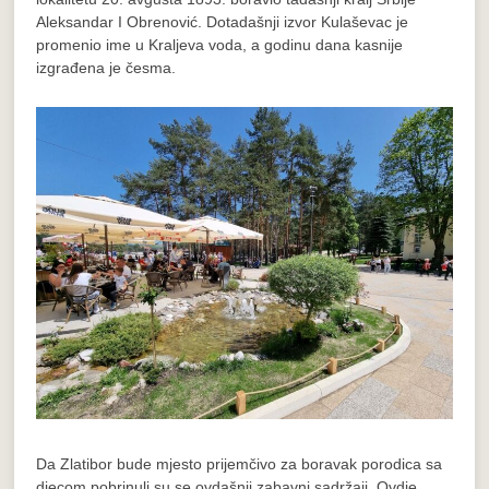
Aleksandar I Obrenović. Dotadašnji izvor Kulaševac je
promenio ime u Kraljeva voda, a godinu dana kasnije
izgrađena je česma.
Da Zlatibor bude mjesto prijemčivo za boravak porodica sa
djecom pobrinuli su se ovdašnji zabavni sadržaji. Ovdje