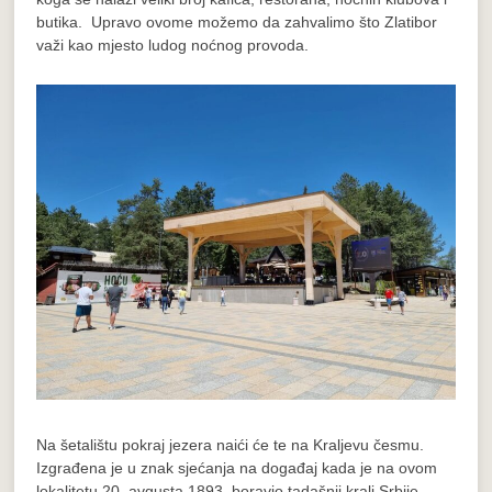
butika. Upravo ovome možemo da zahvalimo što Zlatibor
važi kao mjesto ludog noćnog provoda.
Na šetalištu pokraj jezera naići će te na Kraljevu česmu.
Izgrađena je u znak sjećanja na događaj kada je na ovom
lokalitetu 20. avgusta 1893. boravio tadašnji kralj Srbije