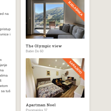
BJELAŠNICA
led na
pristup
vnice i
The Olympic view
Babin Do 60
im
SARAJEVO
janje
 na
atima
 4
vetom
 sa tuš
Apartman Noel
Prvomajska 37