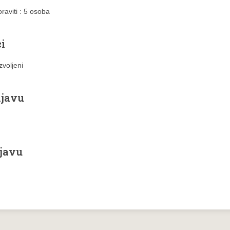
aviti : 5 osoba
i
zvoljeni
ijavu
djavu