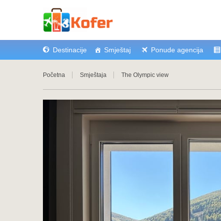
Destinacije
Smještaj
Ponude agencija
Početna
Smještaja
The Olympic view