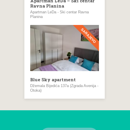
Apartman LeDa – Ski centar
Ravna Planina
Apartman LeDa - Ski centar Ravna
Planina
SARAJEVO
Blue Sky apartment
Džemala Bijedića 137a (Zgrada Avenija -
Otoka)