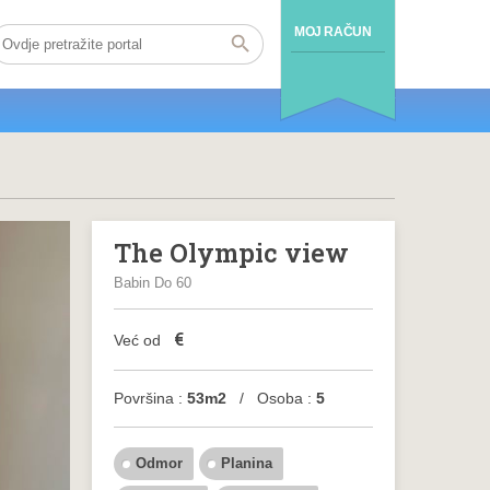
MOJ RAČUN
The Olympic view
Babin Do 60
€
Već od
Površina :
53m2
/ Osoba :
5
Odmor
Planina