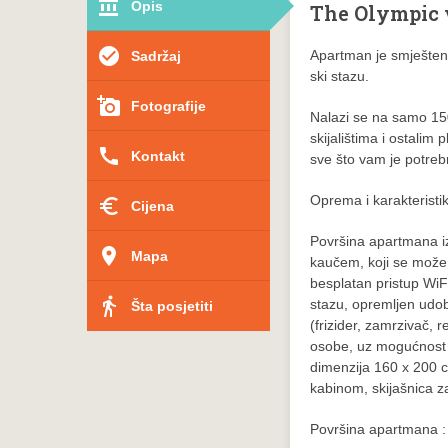
account_balance
Opis
The Olympic
check_circle
Apartman je smješten
Sadržaj
ski stazu.
add_a_photo
Fotografije
Nalazi se na samo 150
skijalištima i ostalim
call
Kontakt
sve što vam je potre
Oprema i karakteristi
euro_symbol
Cijena
Površina apartmana i
place
Mapa
kaučem, koji se može 
besplatan pristup WiF
directions_walk
stazu, opremljen udo
Šta posjetiti
(frizider, zamrzivač, 
osobe, uz mogućnost 
dimenzija 160 x 200 cm
kabinom, skijašnica z
Površina apartmana 