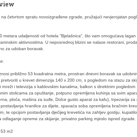
 view
 na četvrtom spratu novoizgrađene zgrade, pružajući nevjerojatan pog
 metara udaljenosti od hotela "Bjelašnica", što vam omogućava lagan 
 planinskim aktivnostima. U neposrednoj blizini se nalaze restorani, proda
bno za udoban boravak.
ke:
znosi približno 53 kvadratna metra, prostran dnevni boravak sa udobn
pretvoriti u krevet dimenzija 140 x 200 cm, s pogledom na stazu za ski
i mreži i televizija s kablovskim kanalima, balkon s direktnim pogledom
bnim stolicama za opuštanje, potpuno opremljena kuhinja sa svim apar
rerna, ploča, mašina za suđe, Dolce gusto aparat za kafu), trpezarija za
postavljanja hranilice za dijete, spavaća soba opremljena bračnim kre
, te opcijom postavljanja dječijeg krevetića na zahtjev gostiju, kupatilo
a odlaganje opreme za skijanje, privatno parking mjesto ispred zgrade.
: 53 m2