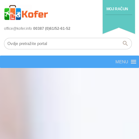
MOJ RAČUN
office@kofer.info
00387 (0)61/52-61-52
MENU