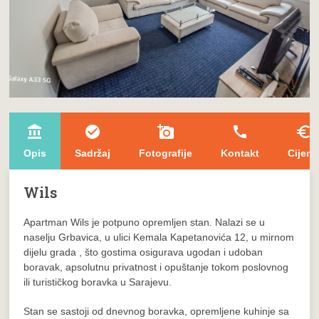
account_balance
check_circle
add_a_photo
call
euro_symbol
Opis
Sadržaj
Fotografije
Kontakt
Cijena
Wils
Apartman Wils je potpuno opremljen stan. Nalazi se u
naselju Grbavica, u ulici Kemala Kapetanovića 12, u mirnom
dijelu grada , što gostima osigurava ugodan i udoban
boravak, apsolutnu privatnost i opuštanje tokom poslovnog
ili turističkog boravka u Sarajevu.
Stan se sastoji od dnevnog boravka, opremljene kuhinje sa