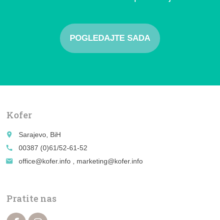
POGLEDAJTE SADA
Kofer
place
Sarajevo, BiH
call
00387 (0)61/52-61-52
email
office@kofer.info , marketing@kofer.info
Pratite nas