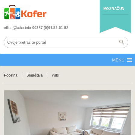
MOJ RAČUN
office@kofer.info
00387 (0)61/52-61-52
MENU
Početna
Smještaja
Wils