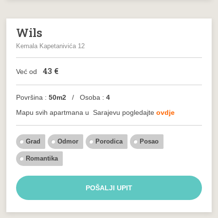
Wils
Kemala Kapetanivića 12
43
€
Već od
Površina :
50m2
/ Osoba :
4
Mapu svih apartmana u
Sarajevu
pogledajte
ovdje
Grad
Odmor
Porodica
Posao
Romantika
POŠALJI UPIT