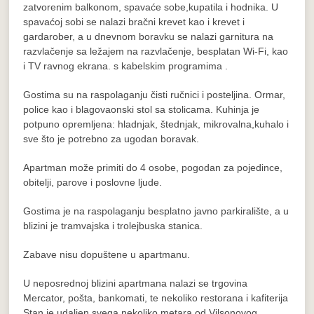
zatvorenim balkonom, spavaće sobe,kupatila i hodnika. U
spavaćoj sobi se nalazi bračni krevet kao i krevet i
gardarober, a u dnevnom boravku se nalazi garnitura na
razvlačenje sa ležajem na razvlačenje, besplatan Wi-Fi, kao
i TV ravnog ekrana. s kabelskim programima .
Gostima su na raspolaganju čisti ručnici i posteljina. Ormar,
police kao i blagovaonski stol sa stolicama. Kuhinja je
potpuno opremljena: hladnjak, štednjak, mikrovalna,kuhalo i
sve što je potrebno za ugodan boravak.
Apartman može primiti do 4 osobe, pogodan za pojedince,
obitelji, parove i poslovne ljude.
Gostima je na raspolaganju besplatno javno parkiralište, a u
blizini je tramvajska i trolejbuska stanica.
Zabave nisu dopuštene u apartmanu.
U neposrednoj blizini apartmana nalazi se trgovina
Mercator, pošta, bankomati, te nekoliko restorana i kafiterija
Stan je udaljen svega nekoliko metara od Vilsonovog