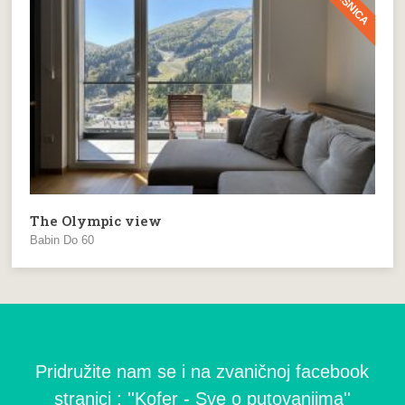
The Olympic view
Babin Do 60
Pridružite nam se i na zvaničnoj facebook
stranici : ''Kofer - Sve o putovanjima''