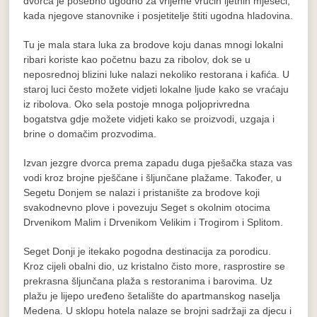
dvorca je posebno ugodno za vrijeme vrućih ljetnih mjeseci,
kada njegove stanovnike i posjetitelje štiti ugodna hladovina.
Tu je mala stara luka za brodove koju danas mnogi lokalni
ribari koriste kao početnu bazu za ribolov, dok se u
neposrednoj blizini luke nalazi nekoliko restorana i kafića. U
staroj luci često možete vidjeti lokalne ljude kako se vraćaju
iz ribolova. Oko sela postoje mnoga poljoprivredna
bogatstva gdje možete vidjeti kako se proizvodi, uzgaja i
brine o domačim prozvodima.
Izvan jezgre dvorca prema zapadu duga pješačka staza vas
vodi kroz brojne pješčane i šljunčane plažame. Također, u
Segetu Donjem se nalazi i pristanište za brodove koji
svakodnevno plove i povezuju Seget s okolnim otocima
Drvenikom Malim i Drvenikom Velikim i Trogirom i Splitom.
Seget Donji je itekako pogodna destinacija za porodicu.
Kroz cijeli obalni dio, uz kristalno čisto more, rasprostire se
prekrasna šljunčana plaža s restoranima i barovima. Uz
plažu je lijepo uređeno šetalište do apartmanskog naselja
Medena. U sklopu hotela nalaze se brojni sadržaji za djecu i