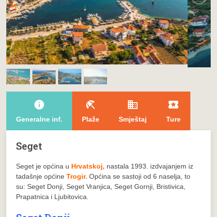
info
beach_access
domain
local_play
Generalne inf.
Plaže
Smještaj
Ture
Seget
Seget
je općina u
Hrvatskoj,
nastala 1993. izdvajanjem iz
tadašnje općine
Trogir.
Općina se sastoji od 6 naselja, to
su: Seget Donji, Seget Vranjica, Seget Gornji, Bristivica,
Prapatnica i Ljubitovica.