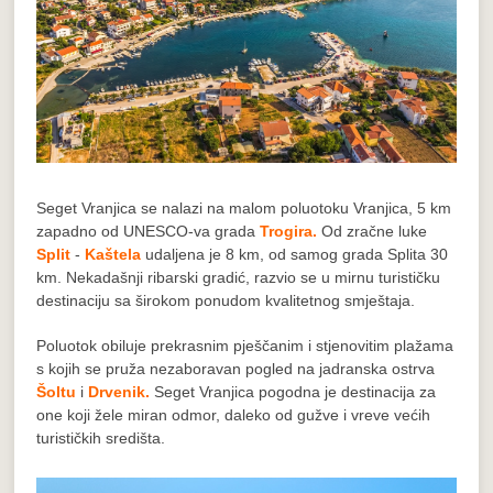
Seget Vranjica se nalazi na malom poluotoku Vranjica, 5 km
zapadno od UNESCO-va grada
Trogira.
Od zračne luke
Split
-
Kaštela
udaljena je 8 km, od samog grada Splita 30
km. Nekadašnji ribarski gradić, razvio se u mirnu turističku
destinaciju sa širokom ponudom kvalitetnog smještaja.
Poluotok obiluje prekrasnim pješčanim i stjenovitim plažama
s kojih se pruža nezaboravan pogled na jadranska ostrva
Šoltu
i
Drvenik.
Seget Vranjica pogodna je destinacija za
one koji žele miran odmor, daleko od gužve i vreve većih
turističkih središta.