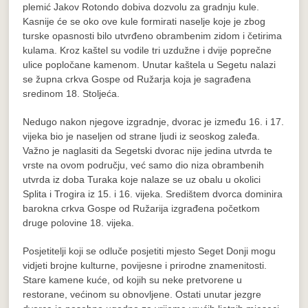
plemić Jakov Rotondo dobiva dozvolu za gradnju kule.
Kasnije će se oko ove kule formirati naselje koje je zbog
turske opasnosti bilo utvrđeno obrambenim zidom i četirima
kulama. Kroz kaštel su vodile tri uzdužne i dvije poprečne
ulice popločane kamenom. Unutar kaštela u Segetu nalazi
se župna crkva Gospe od Ružarja koja je sagrađena
sredinom 18. Stoljeća.
Nedugo nakon njegove izgradnje, dvorac je između 16. i 17.
vijeka bio je naseljen od strane ljudi iz seoskog zaleđa.
Važno je naglasiti da Segetski dvorac nije jedina utvrda te
vrste na ovom području, već samo dio niza obrambenih
utvrda iz doba Turaka koje nalaze se uz obalu u okolici
Splita i Trogira iz 15. i 16. vijeka. Središtem dvorca dominira
barokna crkva Gospe od Ružarija izgrađena početkom
druge polovine 18. vijeka.
Posjetitelji koji se odluče posjetiti mjesto Seget Donji mogu
vidjeti brojne kulturne, povijesne i prirodne znamenitosti.
Stare kamene kuće, od kojih su neke pretvorene u
restorane, većinom su obnovljene. Ostati unutar jezgre