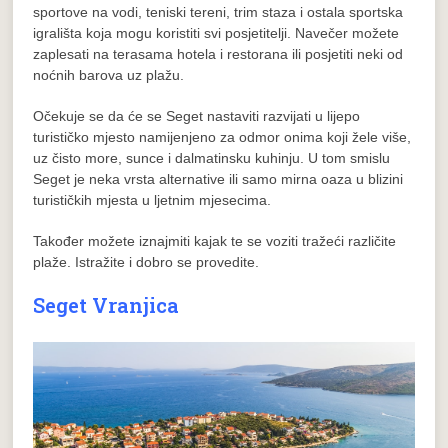
sportove na vodi, teniski tereni, trim staza i ostala sportska
igrališta koja mogu koristiti svi posjetitelji. Navečer možete
zaplesati na terasama hotela i restorana ili posjetiti neki od
noćnih barova uz plažu.
Očekuje se da će se Seget nastaviti razvijati u lijepo
turističko mjesto namijenjeno za odmor onima koji žele više,
uz čisto more, sunce i dalmatinsku kuhinju. U tom smislu
Seget je neka vrsta alternative ili samo mirna oaza u blizini
turističkih mjesta u ljetnim mjesecima.
Također možete iznajmiti kajak te se voziti tražeći različite
plaže. Istražite i dobro se provedite.
Seget Vranjica