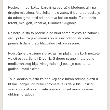
Postoje mnogi koktel barovi na području Medene, ali i na
drugim mjestima. Ako želite malo zabaviti jedna od opcija je
da odete igrati neki od sportova koji se nude. Tu su teniski
tereni, mini golf, košarka, rukomet i kuglanje.
Najbolje je što to područje ne nudi samo mjesta za zabavu,
već i priliku za jako miran i opuštajuć odmor, što ćete
primijetiti da je pravi blagoslov tijekom sezone.
Područje je okruženo s prekrasnim plažama s kojih možete
vidjeti ostrva Šoltu i Drvenik. S druge strane imate puno
mediteranskog bilja, vinograda koji postoje stotinama
godina i maslinicima.
To je idealno mjesto za one koji žele miran odmor, plažu u
blizini i pobjeći od buke i prometa, ali i dalje biti u blizini
svega toga ako se požele prošetati užurbanim ulicama
obližnjih gradova.