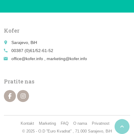
Kofer
place
Sarajevo, BiH
call
00387 (0)61/52-61-52
email
office@kofer.info , marketing@kofer.info
Pratite nas
Kontakt
Marketing
FAQ
O nama
Privatnost

© 2025 - O.D ''Euro Kvadrat'' , 71.000 Sarajevo, BiH