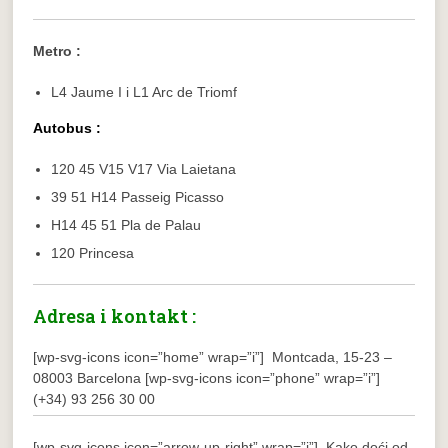
Metro :
L4 Jaume I i L1 Arc de Triomf
Autobus :
120 45 V15 V17 Via Laietana
39 51 H14 Passeig Picasso
H14 45 51 Pla de Palau
120 Princesa
Adresa i kontakt :
[wp-svg-icons icon=”home” wrap=”i”] Montcada, 15-23 –
08003 Barcelona
[wp-svg-icons icon=”phone” wrap=”i”]
(+34) 93 256 30 00
[wp-svg-icons icon=”arrow-up-right” wrap=”i”] Kako doći od