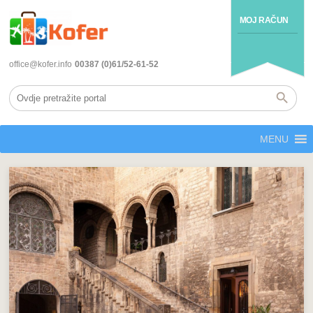
MOJ RAČUN
office@kofer.info
00387 (0)61/52-61-52
MENU