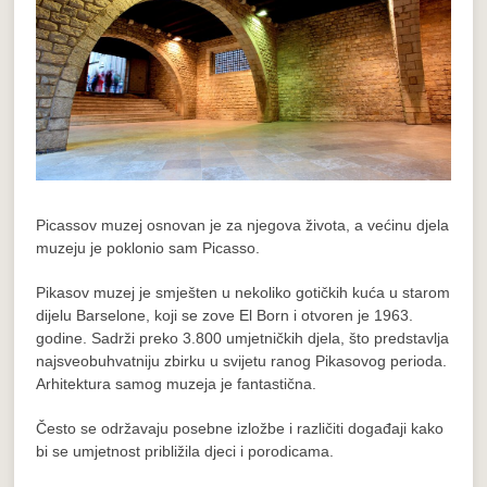
Picassov muzej osnovan je za njegova života, a većinu djela
muzeju je poklonio sam Picasso.
Pikasov muzej je smješten u nekoliko gotičkih kuća u starom
dijelu Barselone, koji se zove El Born i otvoren je 1963.
godine. Sadrži preko 3.800 umjetničkih djela, što predstavlja
najsveobuhvatniju zbirku u svijetu ranog Pikasovog perioda.
Arhitektura samog muzeja je fantastična.
Često se održavaju posebne izložbe i različiti događaji kako
bi se umjetnost približila djeci i porodicama.