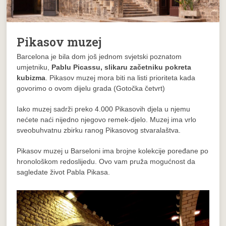
Pikasov muzej
Barcelona je bila dom još jednom svjetski poznatom
umjetniku,
Pablu Picassu, slikaru začetniku pokreta
kubizma
.
Pikasov muzej
mora biti na listi prioriteta kada
govorimo o ovom dijelu grada (Gotočka četvrt)
Iako muzej sadrži preko 4.000 Pikasovih djela u njemu
nećete naći nijedno njegovo remek-djelo. Muzej ima vrlo
sveobuhvatnu zbirku ranog Pikasovog stvaralaštva.
Pikasov muzej u Barseloni ima brojne kolekcije poređane po
hronološkom redoslijedu. Ovo vam pruža mogućnost da
sagledate život Pabla Pikasa.