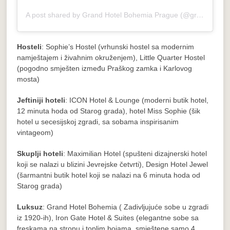
A post shared by Grand Hotel Bohemia Prague (@grandhotelbohemiaprague)
Hosteli
: Sophie’s Hostel (vrhunski hostel sa modernim
namještajem i živahnim okruženjem), Little Quarter Hostel
(pogodno smješten između Praškog zamka i Karlovog
mosta)
Jeftiniji hoteli
: ICON Hotel & Lounge (moderni butik hotel,
12 minuta hoda od Starog grada), hotel Miss Sophie (šik
hotel u secesijskoj zgradi, sa sobama inspirisanim
vintageom)
Skuplji hoteli
: Maximilian Hotel (spušteni dizajnerski hotel
koji se nalazi u blizini Jevrejske četvrti), Design Hotel Jewel
(šarmantni butik hotel koji se nalazi na 6 minuta hoda od
Starog grada)
Luksuz
: Grand Hotel Bohemia ( Zadivljujuće sobe u zgradi
iz 1920-ih), Iron Gate Hotel & Suites (elegantne sobe sa
freskama na stropu i toplim bojama, smještene samo 4