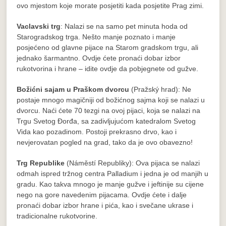
ovo mjestom koje morate posjetiti kada posjetite Prag zimi.
Vaclavski trg
: Nalazi se na samo pet minuta hoda od
Starogradskog trga. Nešto manje poznato i manje
posjećeno od glavne pijace na Starom gradskom trgu, ali
jednako šarmantno. Ovdje ćete pronaći dobar izbor
rukotvorina i hrane – idite ovdje da pobjegnete od gužve.
Božićni sajam u Praškom dvorcu
(Pražský hrad): Ne
postaje mnogo magičniji od božićnog sajma koji se nalazi u
dvorcu. Naći ćete 70 tezgi na ovoj pijaci, koja se nalazi na
Trgu Svetog Đorđa, sa zadivljujućom katedralom Svetog
Vida kao pozadinom. Postoji prekrasno drvo, kao i
nevjerovatan pogled na grad, tako da je ovo obavezno!
Trg Republike
(Náměstí Republiky): Ova pijaca se nalazi
odmah ispred tržnog centra Palladium i jedna je od manjih u
gradu. Kao takva mnogo je manje gužve i jeftinije su cijene
nego na gore navedenim pijacama. Ovdje ćete i dalje
pronaći dobar izbor hrane i pića, kao i svečane ukrase i
tradicionalne rukotvorine.