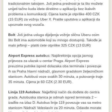
tradicionalnim taksijem. Još jedna prednost je ta što možete
unijeti tačno kuda idete direktno u aplikaciju bez ikakvih
problema u komunikaciji. Cijena karte je otprilike 400 CZK
(15 EUR) za vožnju Uber X. Pratite uputstva u aplikaciji da
upoznate svog vozača.
Bolt
: Još jedna usluga dijeljenja vožnje slična Uberu osim
što Bolt ima automobile koji su mnogo dostupniji. Takođe je
malo jeftiniji – platiti ćete otprilike 325 CZK (13 EUR)
Airport Express autob
us: Najdirektnija opcija javnog
prijevoza za ulazak u centar Praga. Airport Express
preuzima putnike ispred dolazaka oba terminala i povezuje
ih sa Praha hlavní nádraží, glavnom gradskom željezničkom
stanicom. Autobusi voze svakih 30 minuta, a putovanje traje
35 minuta. Cijena je 60 CZK (2.30 EUR).
Linija 119 Autobus
: Najjeftiniji način da dođete do centra
grada. Autobuska stanica je odmah ispred terminala 2 –
izađite na izlaz D. Autobus linije 119 povezuje vas sa metro
stanicom Nádraží Veleslavín za 20 minuta. Odavde morate