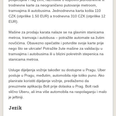
trodnevne karte za neograničeno putovanje metroom,
tramvajima ili autobusima. Jednodnevna karta košta 110
CZK (otprilike 1.50 EUR) a trodnevna 310 CZK (otprilike 12
EUR).
Mašine za prodaju karata nalaze se na glavnim stanicama
metroa, tramvaja i autobusa – potražite automate sa žutim
novčićima. Obavezno opečatite i potvrdite svoje karte prije
nego što se ukrcate! Potražite žute mašine za validaciju u
tramvajima i autobusima ili u blizini pokretnih stepenica na
stanicama metroa.
Usluge dijeljenja vožnje također su dostupne u Pragu. Uber
posluje u Pragu, međutim, automobila nije toliko puno. Ako
planirate koristiti dijeljenje vožnje, predlažemo da
preuzmete aplikaciju Bolt prije dolaska u Prag. Bolt radi
slično Uberu, ali ima više automobila na raspolaganju i malo
je jeftiniji.
Jezik