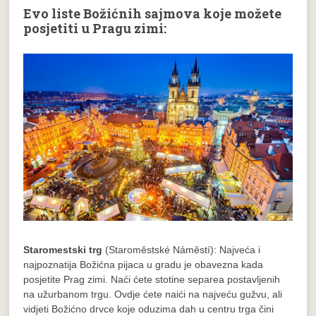
Evo liste Božićnih sajmova koje možete
posjetiti u Pragu zimi:
Staromestski trg
(Staroměstské Náměstí): Najveća i
najpoznatija Božićna pijaca u gradu je obavezna kada
posjetite Prag zimi. Naći ćete stotine separea postavljenih
na užurbanom trgu. Ovdje ćete naići na najveću gužvu, ali
vidjeti Božićno drvce koje oduzima dah u centru trga čini