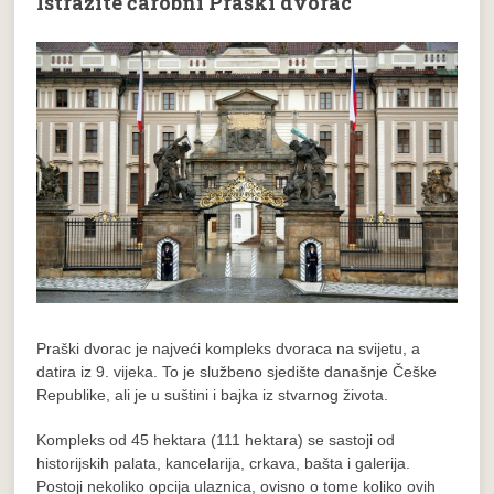
Istražite čarobni Praški dvorac
Praški dvorac je najveći kompleks dvoraca na svijetu, a
datira iz 9. vijeka. To je službeno sjedište današnje Češke
Republike, ali je u suštini i bajka iz stvarnog života.
Kompleks od 45 hektara (111 hektara) se sastoji od
historijskih palata, kancelarija, crkava, bašta i galerija.
Postoji nekoliko opcija ulaznica, ovisno o tome koliko ovih