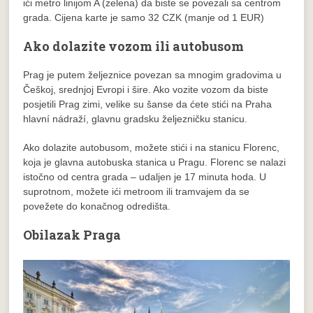
ići metro linijom A (zelena) da biste se povezali sa centrom
grada. Cijena karte je samo 32 CZK (manje od 1 EUR)
Ako dolazite vozom ili autobusom
Prag je putem željeznice povezan sa mnogim gradovima u
Češkoj, srednjoj Evropi i šire. Ako vozite vozom da biste
posjetili Prag zimi, velike su šanse da ćete stići na Praha
hlavní nádraží, glavnu gradsku željezničku stanicu.
Ako dolazite autobusom, možete stići i na stanicu Florenc,
koja je glavna autobuska stanica u Pragu. Florenc se nalazi
istočno od centra grada – udaljen je 17 minuta hoda. U
suprotnom, možete ići metroom ili tramvajem da se
povežete do konačnog odredišta.
Obilazak Praga