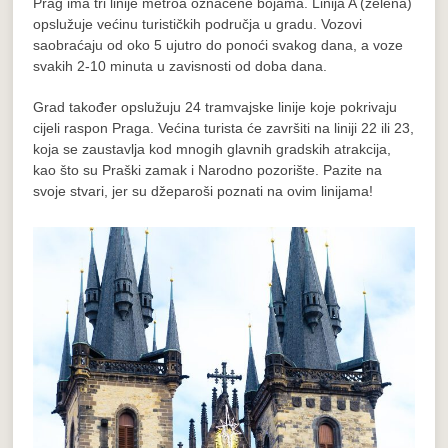
Prag ima tri linije metroa označene bojama. Linija A (zelena)
opslužuje većinu turističkih područja u gradu. Vozovi
saobraćaju od oko 5 ujutro do ponoći svakog dana, a voze
svakih 2-10 minuta u zavisnosti od doba dana.
Grad također opslužuju 24 tramvajske linije koje pokrivaju
cijeli raspon Praga. Većina turista će završiti na liniji 22 ili 23,
koja se zaustavlja kod mnogih glavnih gradskih atrakcija,
kao što su Praški zamak i Narodno pozorište. Pazite na
svoje stvari, jer su džeparoši poznati na ovim linijama!