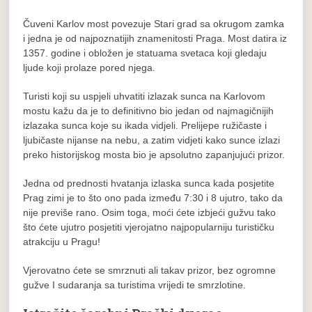
Čuveni Karlov most povezuje Stari grad sa okrugom zamka
i jedna je od najpoznatijih znamenitosti Praga. Most datira iz
1357. godine i obložen je statuama svetaca koji gledaju
ljude koji prolaze pored njega.
Turisti koji su uspjeli uhvatiti izlazak sunca na Karlovom
mostu kažu da je to definitivno bio jedan od najmagičnijih
izlazaka sunca koje su ikada vidjeli. Prelijepe ružičaste i
ljubičaste nijanse na nebu, a zatim vidjeti kako sunce izlazi
preko historijskog mosta bio je apsolutno zapanjujući prizor.
Jedna od prednosti hvatanja izlaska sunca kada posjetite
Prag zimi je to što ono pada između 7:30 i 8 ujutro, tako da
nije previše rano. Osim toga, moći ćete izbjeći gužvu tako
što ćete ujutro posjetiti vjerojatno najpopularniju turističku
atrakciju u Pragu!
Vjerovatno ćete se smrznuti ali takav prizor, bez ogromne
gužve I sudaranja sa turistima vrijedi te smrzlotine.