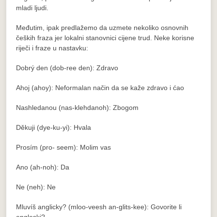
mladi ljudi.
Međutim, ipak predlažemo da uzmete nekoliko osnovnih
čeških fraza jer lokalni stanovnici cijene trud. Neke korisne
riječi i fraze u nastavku:
Dobrý den (dob-ree den): Zdravo
Ahoj (ahoy): Neformalan način da se kaže zdravo i ćao
Nashledanou (nas-klehdanoh): Zbogom
Děkuji (dye-ku-yi): Hvala
Prosím (pro- seem): Molim vas
Ano (ah-noh): Da
Ne (neh): Ne
Mluvíš anglicky? (mloo-veesh an-glits-kee): Govorite li
engleski?