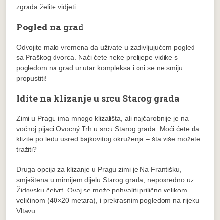
zgrada želite vidjeti.
Pogled na grad
Odvojite malo vremena da uživate u zadivljujućem pogled
sa Praškog dvorca. Naći ćete neke prelijepe vidike s
pogledom na grad unutar kompleksa i oni se ne smiju
propustiti!
Idite na klizanje u srcu Starog grada
Zimi u Pragu ima mnogo klizališta, ali najčarobnije je na
voćnoj pijaci Ovocný Trh u srcu Starog grada. Moći ćete da
klizite po ledu usred bajkovitog okruženja – šta više možete
tražiti?
Druga opcija za klizanje u Pragu zimi je Na Františku,
smještena u mirnijem dijelu Starog grada, neposredno uz
Židovsku četvrt. Ovaj se može pohvaliti prilično velikom
veličinom (40×20 metara), i prekrasnim pogledom na rijeku
Vltavu.