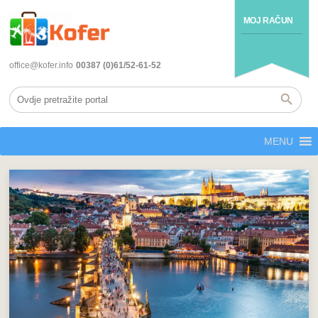
MOJ RAČUN
office@kofer.info
00387 (0)61/52-61-52
MENU