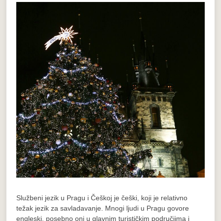
Službeni jezik u Pragu i Češkoj je češki, koji je relativno
težak jezik za savladavanje. Mnogi ljudi u Pragu govore
engleski, posebno oni u glavnim turističkim područjima i