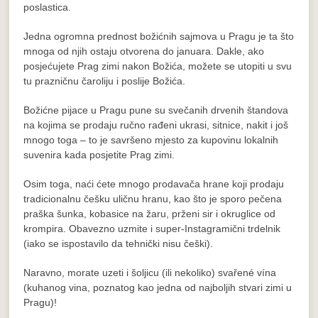
poslastica.
Jedna ogromna prednost božićnih sajmova u Pragu je ta što
mnoga od njih ostaju otvorena do januara. Dakle, ako
posjećujete Prag zimi nakon Božića, možete se utopiti u svu
tu prazničnu čaroliju i poslije Božića.
Božićne pijace u Pragu pune su svečanih drvenih štandova
na kojima se prodaju ručno rađeni ukrasi, sitnice, nakit i još
mnogo toga – to je savršeno mjesto za kupovinu lokalnih
suvenira kada posjetite Prag zimi.
Osim toga, naći ćete mnogo prodavača hrane koji prodaju
tradicionalnu češku uličnu hranu, kao što je sporo pečena
praška šunka, kobasice na žaru, prženi sir i okruglice od
krompira. Obavezno uzmite i super-Instagramični trdelnik
(iako se ispostavilo da tehnički nisu češki).
Naravno, morate uzeti i šoljicu (ili nekoliko) svařené vína
(kuhanog vina, poznatog kao jedna od najboljih stvari zimi u
Pragu)!