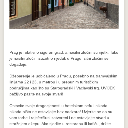
Prag je relativno siguran grad, a nasilni zločini su rijetki. Iako
je nasilni zločin izuzetno rijedak u Pragu, sitni zločini se
događaju.
Džeparenje je uobičajeno u Pragu, posebno na tramvajskim
linijama 22 i 23, u metrou i u prepunim turističkim
područjima kao što su Starogradski i Vaclavski trg. UVIJEK
pažljivo pazite na svoje stvari!
Ostavite svoje dragocjenosti u hotelskom sefu i nikada,
nikada ništa ne ostavljajte bez nadzora! Uvjerite se da su
vam torbe i rajsferšlusi zatvoreni i ne ostavljajte stvari u
stražnjem džepu. Ako sjedite u restoranu ili kafiću, držite