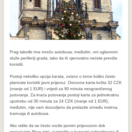
Prag takođe ima mrežu autobusa; međutim, oni uglavnom
služe periferiji grada, tako da ih vjerovatno nećete previše
koristiti.
Postoji nekoliko opcija karata, ovisno o tome koliko često
planirate koristiti javni prijevoz. Osnovna karta košta 32 CZK
(manje od 1 EUR) i vrijedi za 90 minuta neograničenog
putovanja. Za kraća putovanja postoji karta za jednokratnu
upotrebu od 30 minuta za 24 CZK (manje od 1 EUR);
međutim, nije vam dozvoljeno da prelazite između metroa,
tramvaja ili autobusa.
Ako vidite da se često vozite javnim prijevozom dok
posjećujete Prag zimi, razmislite o kupovini jednodnevne ili