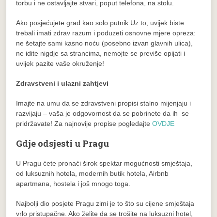
torbu i ne ostavljajte stvari, poput telefona, na stolu.
Ako posjećujete grad kao solo putnik Uz to, uvijek biste
trebali imati zdrav razum i poduzeti osnovne mjere opreza:
ne šetajte sami kasno noću (posebno izvan glavnih ulica),
ne idite nigdje sa strancima, nemojte se previše opijati i
uvijek pazite vaše okruženje!
Zdravstveni i ulazni zahtjevi
Imajte na umu da se zdravstveni propisi stalno mijenjaju i
razvijaju – vaša je odgovornost da se pobrinete da ih se
pridržavate! Za najnovije propise pogledajte
OVDJE
Gdje odsjesti u Pragu
U Pragu ćete pronaći širok spektar mogućnosti smještaja,
od luksuznih hotela, modernih butik hotela, Airbnb
apartmana, hostela i još mnogo toga.
Najbolji dio posjete Pragu zimi je to što su cijene smještaja
vrlo pristupačne. Ako želite da se trošite na luksuzni hotel,