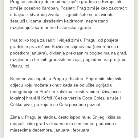
Prag se smatra jednim od najljepših gradova u Evropi, ali
zimi je posebno čaroban. Posjetiti Prag zimi je kao zakoračiti
u bajku iz stvarnog života – Izgubiti ćete se u lavirintu
šetajući ulicama ukrašenim kaldrmom, neprestano
razgledajući šarmantne historijske zgrade.
Ima toliko toga za raditi i vidjeti zimi u Pragu, od posjeta
gradskim prazničnim Božićnim sajmovima (otvoreni su i
početkom januara), divljenja prekrasnim pogledima na grad,
razgledanja brojnih gradskih muzeja, pogledom na prelijepu
Vltavu, itd.
Nećemo vas lagati, u Pragu je hladno. Pripremite slojevitu
odjeću koju možete skinuti kada se odlučite ugrijati u
mnogobrojnim Praškim kafićima i restoranima uživajući u
lokalnoj hrani ili Kofoli (Češka verzija Coca Cole), a tu je i
Češko pivo, po kojem su Česi posebno poznati.
Zima u Pragu je hladna, često ispod nule. Snijeg i kiša su
mogući, iako grad vidi samo oko centimetar padavina u
mjesecima decembra, januara i februara.