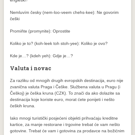
Nemluvím česky (nem-loo-veem chehs-kee): Ne govorim
češki
Promiňte (promynite): Oprostite
Koliko je to? (koh-leek toh stoh-yee): Koliko je ovo?
Kde je…? (kdeh yeh): Gdje je…?
Valuta i novac
Za razliku od mnogih drugih evropskih destinacija, euro nije
zvanična valuta Praga i Češke. Službena valuta u Pragu (i
Češkoj) je češka kruna (CZK). To znači da ako dolazite sa
destinacija koje koriste euro, morat ćete ponijeti i nešto
čeških kruna.
Iako mnogi turistički posjećeni objekti prihvaćaju kreditne
kartice, za manje restorane i trgovine trebat će vam nešto
gotovine. Trebat će vam i gotovina za prodavce na božićnim