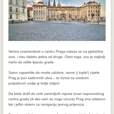
Većina znamenitosti u centru Praga nalaze se na pješačkoj
zoni, i nisu daleko jedna od druge. Osim toga, ovo je najbolji
način da vidite ljepotu grada
Samo zapamtite da nosite udobne, ravne (i tople!) cipele.
Prag je pun kaldrmnih ulica – te čizme sa visokom
potpeticom ovdje je bolje izbjeći.
Da biste došli do onih zanimljivih mjesta izvan neposrednog
centra grada (ili ako vam se noge umore) Prag ima relativno
lak i jeftin sistem za navigaciju javnog prijevoza.