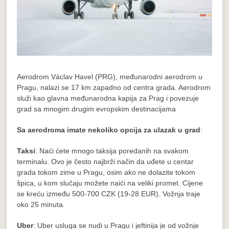
Aerodrom Václav Havel (PRG), međunarodni aerodrom u
Pragu, nalazi se 17 km zapadno od centra grada. Aerodrom
služi kao glavna međunarodna kapija za Prag i povezuje
grad sa mnogim drugim evropskim destinacijama
Sa aerodroma imate nekoliko opcija za ulazak u grad
:
Taksi
: Naći ćete mnogo taksija poredanih na svakom
terminalu. Ovo je često najbrži način da uđete u centar
grada tokom zime u Pragu, osim ako ne dolazite tokom
špica, u kom slučaju možete naići na veliki promet. Cijene
se kreću između 500-700 CZK (19-28 EUR). Vožnja traje
oko 25 minuta.
Uber
: Uber usluga se nudi u Pragu i jeftinija je od vožnje