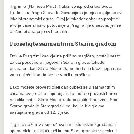
Trg mira
(Náměstí Míru): Nalazi se ispred crkve Svete
Ljudmile u Pragu 2, ova božićna pijaca je mjesto gdje se svi
lokalni stanovnici druže. Ovaj je također dobar za posjetiti
ako je vaše zimsko putovanje u Prag ranije u sezoni, jer se
obično otvara prije svih ostalih.
Prošetajte šarmantnim Starim gradom
Dok je Prag zimi kao cjelina prilično magičan, postoji nešto
zaista posebno u njegovom Starom gradu, takođe
poznatom kao Staré Město. Samo hodanje kroz njega daje
vam osjećaj kao da ste se vratili u prošlost.
Lako možete provesti cijeli dan gubeći se u šarmantnim
ulicama ovdje, ali u najmanju ruku morate provesti barem
nekoliko sati u Staré Město kada posjetite Prag zimi. Srce
Starog grada je Starogradski trg, koji je bio glavno
sastajalište grada od 12. vijeka.
Trg je okružen izvrsno očuvanim historijskim zgradama i
spomenicima, uključujući kultnu Staru gradsku vijećnicu i