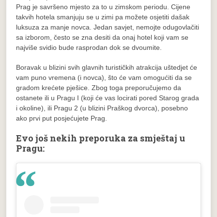
Prag je savršeno mjesto za to u zimskom periodu. Cijene
takvih hotela smanjuju se u zimi pa možete osjetiti dašak
luksuza za manje novca. Jedan savjet, nemojte odugovlačiti
sa izborom, često se zna desiti da onaj hotel koji vam se
najviše svidio bude rasprodan dok se dvoumite.
Boravak u blizini svih glavnih turističkih atrakcija uštedjet će
vam puno vremena (i novca), što će vam omogućiti da se
gradom krećete pješice. Zbog toga preporučujemo da
ostanete ili u Pragu I (koji će vas locirati pored Starog grada
i okoline), ili Pragu 2 (u blizini Praškog dvorca), posebno
ako prvi put posjećujete Prag.
Evo još nekih preporuka za smještaj u
Pragu: