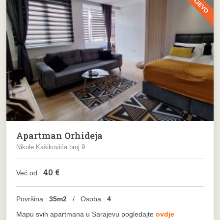
SARAJEVO
Apartman Orhideja
Nikole Kašikovića broj 9
40
€
Već od
Površina :
35m2
/ Osoba :
4
Mapu svih apartmana u Sarajevu pogledajte
ovdje