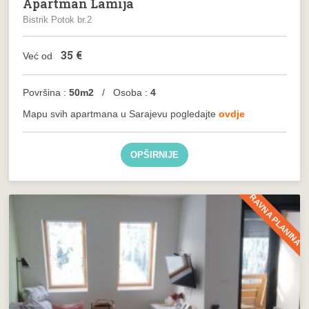
Apartman Lamija
Bistrik Potok br.2
35
€
Već od
Površina :
50m2
/ Osoba :
4
Mapu svih apartmana u Sarajevu pogledajte
ovdje
OPŠIRNIJE
RAVNA PLANINA