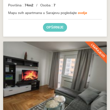
Površina :
74m2
/ Osoba :
7
Mapu svih apartmana u Sarajevu pogledajte
ovdje
OPŠIRNIJE
I.SARAJEVO