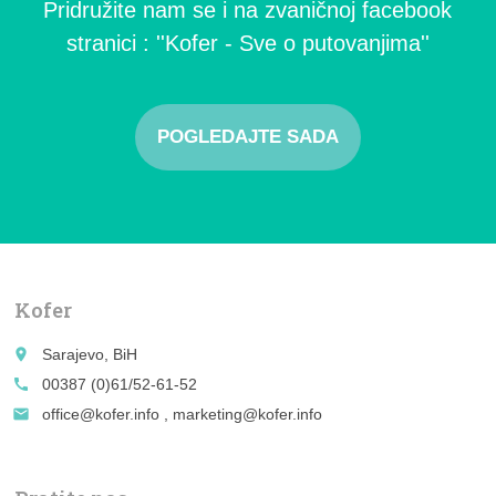
Pridružite nam se i na zvaničnoj facebook
stranici : ''Kofer - Sve o putovanjima''
POGLEDAJTE SADA
Kofer
place
Sarajevo, BiH
call
00387 (0)61/52-61-52
email
office@kofer.info , marketing@kofer.info