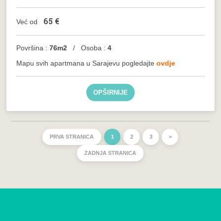
65
€
Već od
Površina :
76m2
/ Osoba :
4
Mapu svih apartmana u Sarajevu pogledajte
ovdje
OPŠIRNIJE
PRVA STRANICA
1
2
3
>
ZADNJA STRANICA