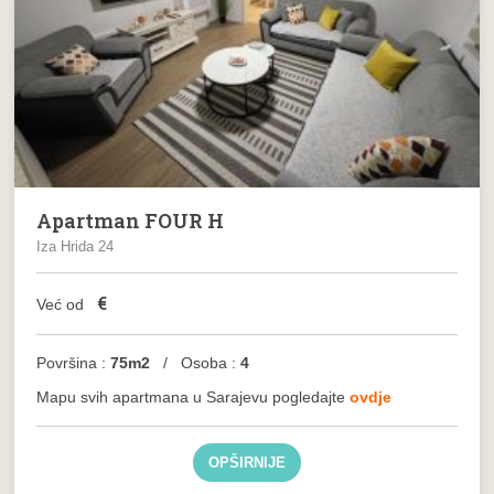
Apartman FOUR H
Iza Hrida 24
€
Već od
Površina :
75m2
/ Osoba :
4
Mapu svih apartmana u Sarajevu pogledajte
ovdje
OPŠIRNIJE