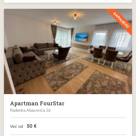
SARAJEVO
Apartman FourStar
Radenka Abazovića 2d
50
€
Već od