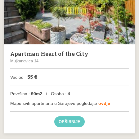
Apartman Heart of the City
Mujkanovica 14
55
€
Već od
Površina :
90m2
/ Osoba :
4
Mapu svih apartmana u Sarajevu pogledajte
ovdje
OPŠIRNIJE