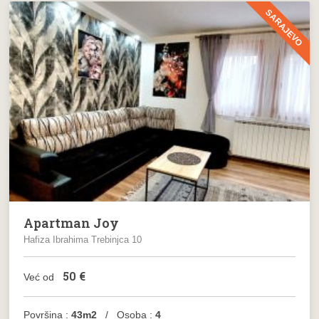
SARAJEVO
Apartman Joy
Hafiza Ibrahima Trebinjca 10
50
€
Već od
Površina :
43m2
/ Osoba :
4