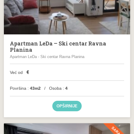
Apartman LeDa – Ski centar Ravna
Planina
Apartman LeDa - Ski centar Ravna Planina
€
Već od
Površina :
43m2
/ Osoba :
4
OPŠIRNIJE