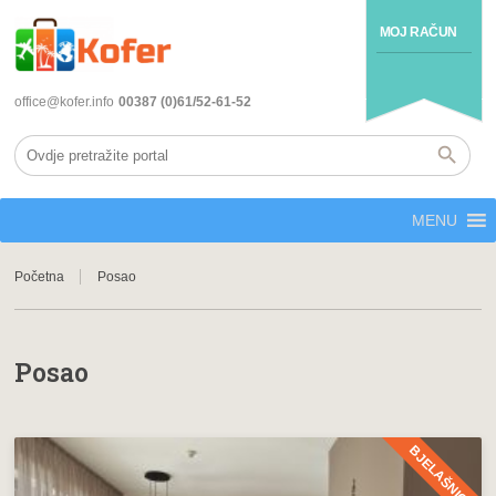
MOJ RAČUN
office@kofer.info
00387 (0)61/52-61-52
MENU
Početna
Posao
Posao
BJELAŠNICA