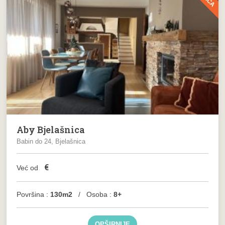
Aby Bjelašnica
Babin do 24, Bjelašnica
€
Već od
Površina :
130m2
/ Osoba :
8+
OPŠIRNIJE