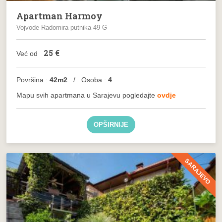
Apartman Harmoy
Vojvode Radomira putnika 49 G
25
€
Već od
Površina :
42m2
/ Osoba :
4
Mapu svih apartmana u Sarajevu pogledajte
ovdje
OPŠIRNIJE
SARAJEVO