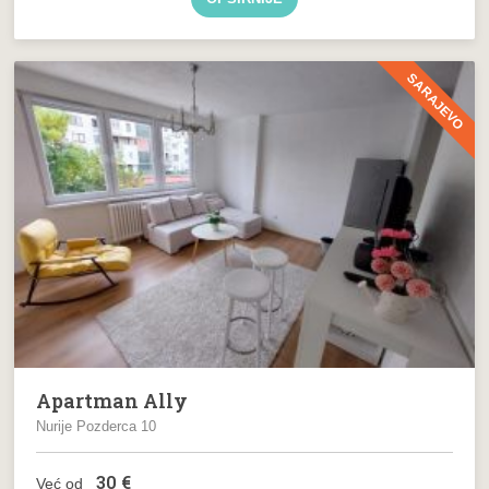
SARAJEVO
Apartman Ally
Nurije Pozderca 10
30
€
Već od