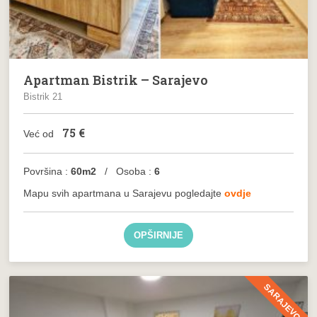
Apartman Bistrik – Sarajevo
Bistrik 21
75
€
Već od
Površina :
60m2
/ Osoba :
6
Mapu svih apartmana u Sarajevu pogledajte
ovdje
OPŠIRNIJE
SARAJEVO