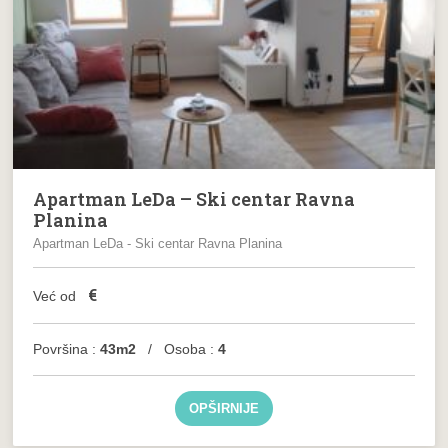
Apartman LeDa – Ski centar Ravna
Planina
Apartman LeDa - Ski centar Ravna Planina
€
Već od
Površina :
43m2
/ Osoba :
4
OPŠIRNIJE