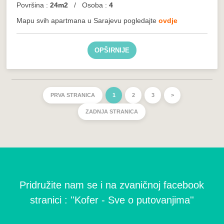
Površina :
24m2
/ Osoba :
4
Mapu svih apartmana u Sarajevu pogledajte
ovdje
OPŠIRNIJE
PRVA STRANICA
1
2
3
>
ZADNJA STRANICA
Pridružite nam se i na zvaničnoj facebook
stranici : ''Kofer - Sve o putovanjima''