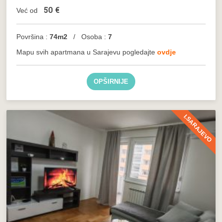
50
€
Već od
Površina :
74m2
/ Osoba :
7
Mapu svih apartmana u Sarajevu pogledajte
ovdje
OPŠIRNIJE
I.SARAJEVO