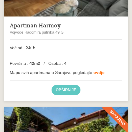
Apartman Harmoy
Vojvode Radomira putnika 49 G
25
€
Već od
Površina :
42m2
/ Osoba :
4
Mapu svih apartmana u Sarajevu pogledajte
ovdje
OPŠIRNIJE
SARAJEVO