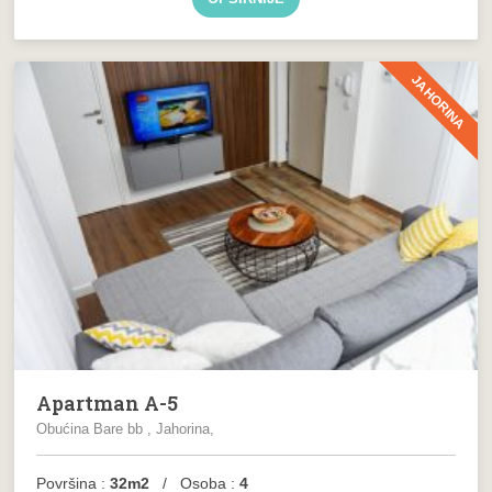
JAHORINA
Apartman A-5
Obućina Bare bb , Jahorina,
Površina :
32m2
/ Osoba :
4