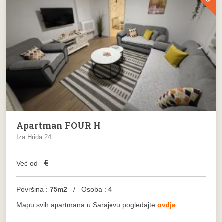
Apartman FOUR H
Iza Hrida 24
€
Već od
Površina :
75m2
/ Osoba :
4
Mapu svih apartmana u Sarajevu pogledajte
ovdje