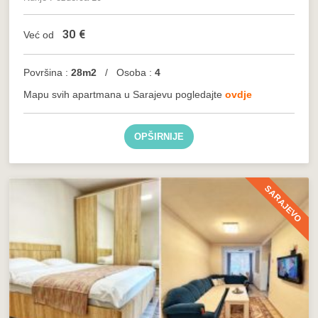
30
€
Već od
Površina :
28m2
/ Osoba :
4
Mapu svih apartmana u Sarajevu pogledajte
ovdje
OPŠIRNIJE
SARAJEVO