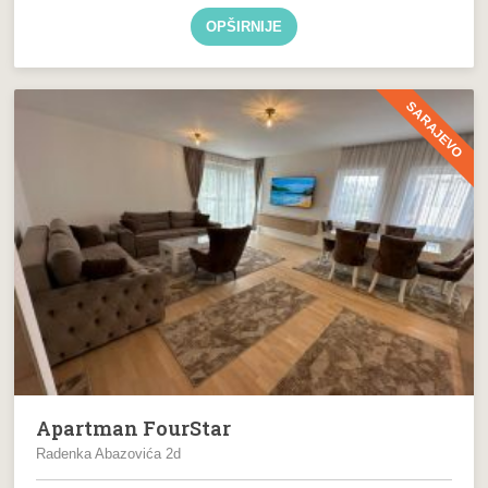
OPŠIRNIJE
SARAJEVO
Apartman FourStar
Radenka Abazovića 2d