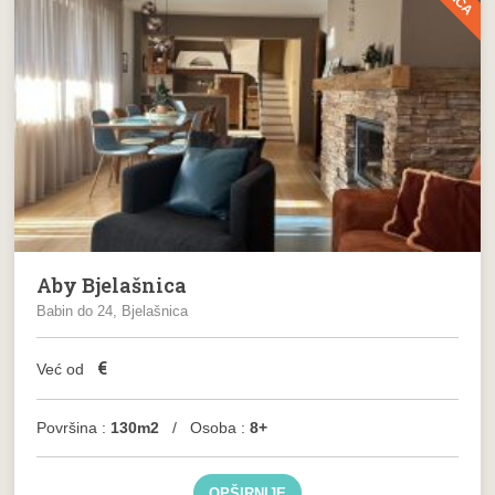
Aby Bjelašnica
Babin do 24, Bjelašnica
€
Već od
Površina :
130m2
/ Osoba :
8+
OPŠIRNIJE