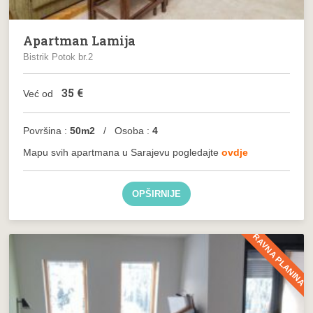
Apartman Lamija
Bistrik Potok br.2
35
€
Već od
Površina :
50m2
/ Osoba :
4
Mapu svih apartmana u Sarajevu pogledajte
ovdje
OPŠIRNIJE
RAVNA PLANINA