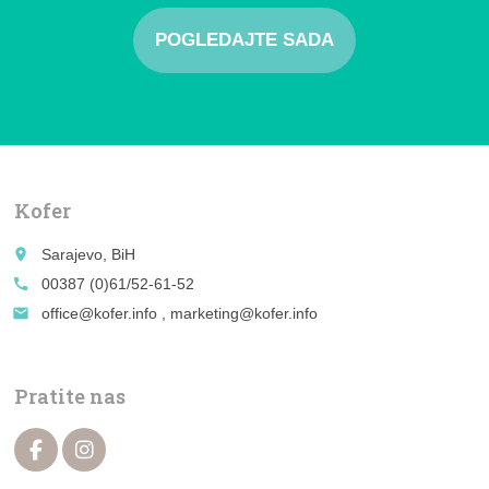
POGLEDAJTE SADA
Kofer
place
Sarajevo, BiH
call
00387 (0)61/52-61-52
email
office@kofer.info , marketing@kofer.info
Pratite nas