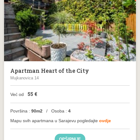
Apartman Heart of the City
Mujkanovica 14
55
€
Već od
Površina :
90m2
/ Osoba :
4
Mapu svih apartmana u Sarajevu pogledajte
ovdje
OPŠIRNIJE