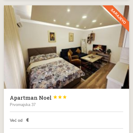
SARAJEVO
Apartman Noel



Prvomajska 37
€
Već od