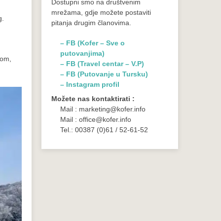
Dostupni smo na društvenim
mrežama, gdje možete postaviti
g.
pitanja drugim članovima.
– FB (Kofer – Sve o
putovanjima)
gom,
– FB (Travel centar – V.P)
– FB (Putovanje u Tursku)
– Instagram profil
Možete nas kontaktirati :
Mail : marketing@kofer.info
Mail : office@kofer.info
Tel.: 00387 (0)61 / 52-61-52