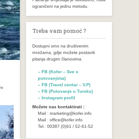
ograničeni na jednu metodu.
Treba vam pomoć ?
Dostupni smo na društvenim
mrežama, gdje možete postaviti
pitanja drugim članovima.
– FB (Kofer – Sve o
putovanjima)
– FB (Travel centar – V.P)
im
– FB (Putovanje u Tursku)
– Instagram profil
Možete nas kontaktirati :
Mail : marketing@kofer.info
Mail : office@kofer.info
Tel.: 00387 (0)61 / 52-61-52