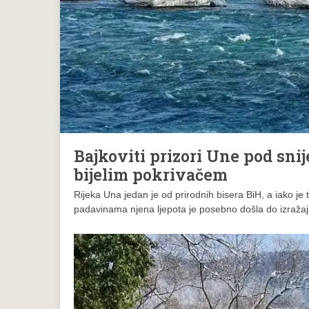
Bajkoviti prizori Une pod sni
bijelim pokrivačem
Rijeka Una jedan je od prirodnih bisera BiH, a iako je
padavinama njena ljepota je posebno došla do izražaj