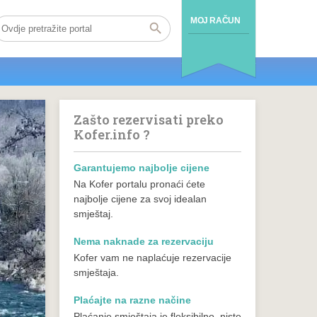
MOJ RAČUN
Zašto rezervisati preko
Kofer.info ?
Garantujemo najbolje cijene
Na Kofer portalu pronaći ćete
najbolje cijene za svoj idealan
smještaj.
Nema naknade za rezervaciju
Kofer vam ne naplaćuje rezervacije
smještaja.
Plaćajte na razne načine
Plaćanje smještaja je fleksibilno, niste