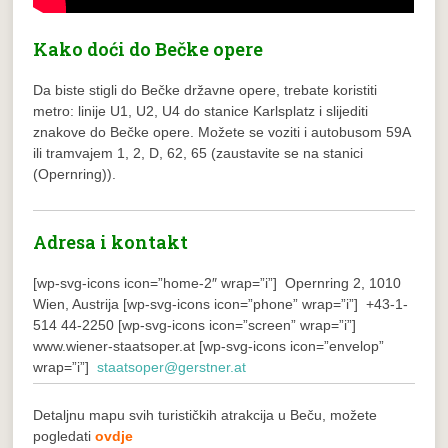
Kako doći do Bečke opere
Da biste stigli do Bečke državne opere, trebate koristiti
metro: linije U1, U2, U4 do stanice Karlsplatz i slijediti
znakove do Bečke opere. Možete se voziti i autobusom 59A
ili tramvajem 1, 2, D, 62, 65 (zaustavite se na stanici
(Opernring)).
Adresa i kontakt
[wp-svg-icons icon=”home-2″ wrap=”i”] Opernring 2, 1010
Wien, Austrija
[wp-svg-icons icon=”phone” wrap=”i”] +43-1-
514 44-2250
[wp-svg-icons icon=”screen” wrap=”i”]
www.wiener-staatsoper.at
[wp-svg-icons icon=”envelop”
wrap=”i”]
staatsoper@gerstner.at
Detaljnu mapu svih turističkih atrakcija u Beču, možete
pogledati
ovdje