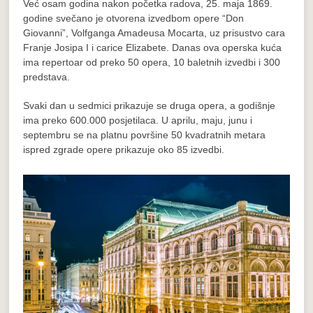
Već osam godina nakon početka radova, 25. maja 1869.
godine svečano je otvorena izvedbom opere “Don
Giovanni”, Volfganga Amadeusa Mocarta, uz prisustvo cara
Franje Josipa I i carice Elizabete. Danas ova operska kuća
ima repertoar od preko 50 opera, 10 baletnih izvedbi i 300
predstava.
Svaki dan u sedmici prikazuje se druga opera, a godišnje
ima preko 600.000 posjetilaca. U aprilu, maju, junu i
septembru se na platnu površine 50 kvadratnih metara
ispred zgrade opere prikazuje oko 85 izvedbi.