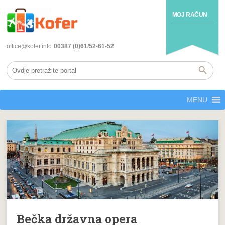
MOJ RAČUN
office@kofer.info
00387 (0)61/52-61-52
MENU
Bečka državna opera