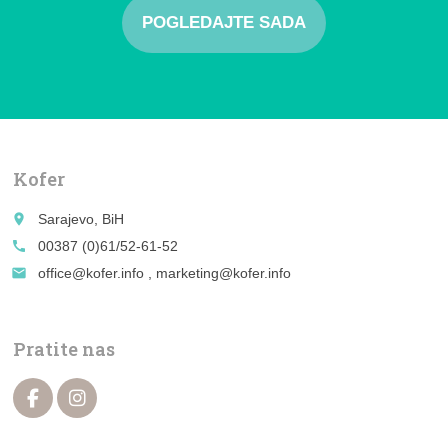
POGLEDAJTE SADA
Kofer
place
Sarajevo, BiH
call
00387 (0)61/52-61-52
email
office@kofer.info , marketing@kofer.info
Pratite nas