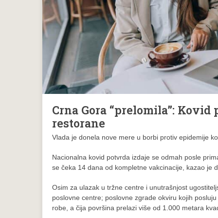
Crna Gora “prelomila”: Kovid 
restorane
Vlada je donela nove mere u borbi protiv epidemije ko
Nacionalna kovid potvrda izdaje se odmah posle prima
se čeka 14 dana od kompletne vakcinacije, kazao je dir
Osim za ulazak u tržne centre i unutrašnjost ugostitelj
poslovne centre; poslovne zgrade okviru kojih posluju
robe, a čija površina prelazi više od 1.000 metara kva