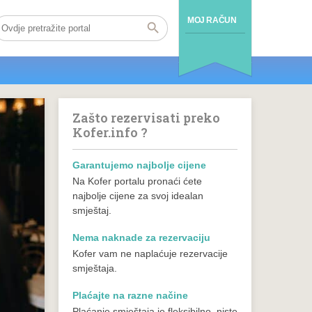
MOJ RAČUN
Zašto rezervisati preko
Kofer.info ?
Garantujemo najbolje cijene
Na Kofer portalu pronaći ćete
najbolje cijene za svoj idealan
smještaj.
Nema naknade za rezervaciju
Kofer vam ne naplaćuje rezervacije
smještaja.
Plaćajte na razne načine
Plaćanje smještaja je fleksibilno, niste