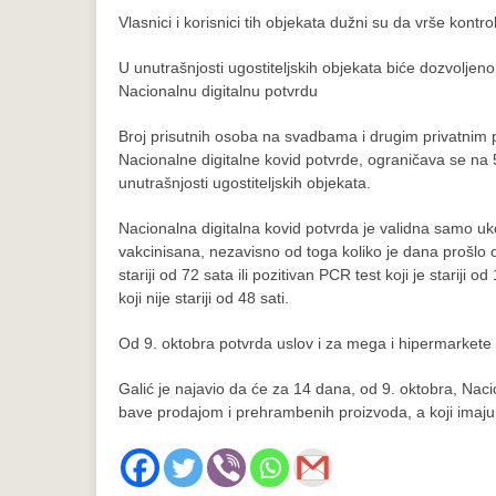
Vlasnici i korisnici tih objekata dužni su da vrše kon
U unutrašnjosti ugostiteljskih objekata biće dozvoljen
Nacionalnu digitalnu potvrdu
Broj prisutnih osoba na svadbama i drugim privatnim 
Nacionalne digitalne kovid potvrde, ograničava se na 50 
unutrašnjosti ugostiteljskih objekata.
Nacionalna digitalna kovid potvrda je validna samo uk
vakcinisana, nezavisno od toga koliko je dana prošlo 
stariji od 72 sata ili pozitivan PCR test koji je stariji
koji nije stariji od 48 sati.
Od 9. oktobra potvrda uslov i za mega i hipermarkete
Galić je najavio da će za 14 dana, od 9. oktobra, Naci
bave prodajom i prehrambenih proizvoda, a koji imaju 