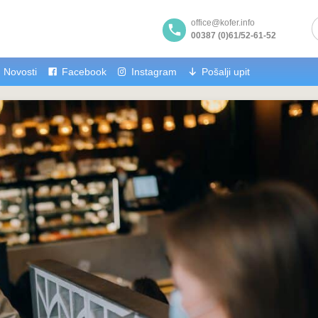
office@kofer.info
00387 (0)61/52-61-52
Novosti
Facebook
Instagram
Pošalji upit