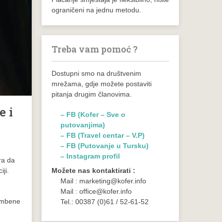
ograničeni na jednu metodu.
Treba vam pomoć ?
Dostupni smo na društvenim
mrežama, gdje možete postaviti
pitanja drugim članovima.
e i
– FB (Kofer – Sve o
putovanjima)
– FB (Travel centar – V.P)
– FB (Putovanje u Tursku)
– Instagram profil
ra da
ji.
Možete nas kontaktirati :
Mail : marketing@kofer.info
Mail : office@kofer.info
rambene
Tel.: 00387 (0)61 / 52-61-52