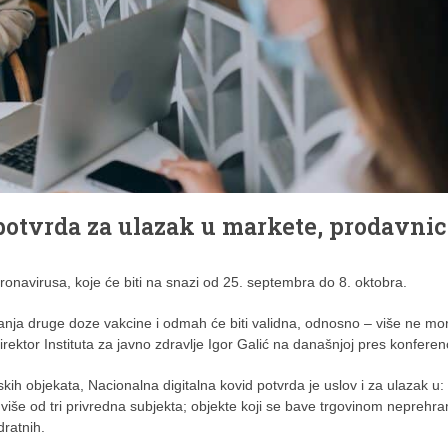
potvrda za ulazak u markete, prodavnic
ronavirusa, koje će biti na snazi od 25. septembra do 8. oktobra.
nja druge doze vakcine i odmah će biti validna, odnosno – više ne mo
ektor Instituta za javno zdravlje Igor Galić na današnjoj pres konferenci
skih objekata, Nacionalna digitalna kovid potvrda je uslov i za ulazak u:
 više od tri privredna subjekta; objekte koji se bave trgovinom nepreh
dratnih.