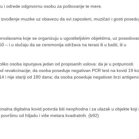
trolu i odrede odgovornu osobu za poštovanje te mere.
o izvođenje muzike uz obavezu da svi zaposleni, muzičari i gosti posedu
proslavama koje se organizuju u ugostiteljskim objektima, uz posedova
– i u slučaju da se ceremonija održava na terasi ili u bašti, ili u
oliko osoba ispunjava jedan od propisanih uslova: da je u potpunosti
od revakcinacije; da osoba poseduje negativan PCR test na kovid 19 koj
 od 14 i nije stariji od 180 dana; da osoba poseduje negativan brzi antigens
onalna digitalna kovid potvrda biti neophodna i za ulazak u objekte koji
površinu od hiljadu i više metara kvadratnih. (b92)