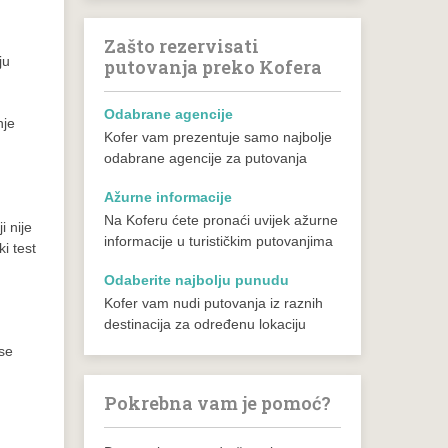
Zašto rezervisati
ju
putovanja preko Kofera
Odabrane agencije
nje
Kofer vam prezentuje samo najbolje
odabrane agencije za putovanja
Ažurne informacije
Na Koferu ćete pronaći uvijek ažurne
i nije
informacije u turističkim putovanjima
ki test
Odaberite najbolju punudu
Kofer vam nudi putovanja iz raznih
destinacija za određenu lokaciju
 se
Pokrebna vam je pomoć?