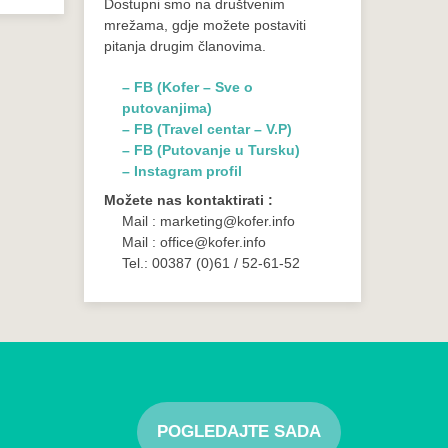
Dostupni smo na društvenim
mrežama, gdje možete postaviti
pitanja drugim članovima.
– FB (Kofer – Sve o
putovanjima)
– FB (Travel centar – V.P)
– FB (Putovanje u Tursku)
– Instagram profil
Možete nas kontaktirati :
Mail : marketing@kofer.info
Mail : office@kofer.info
Tel.: 00387 (0)61 / 52-61-52
POGLEDAJTE SADA