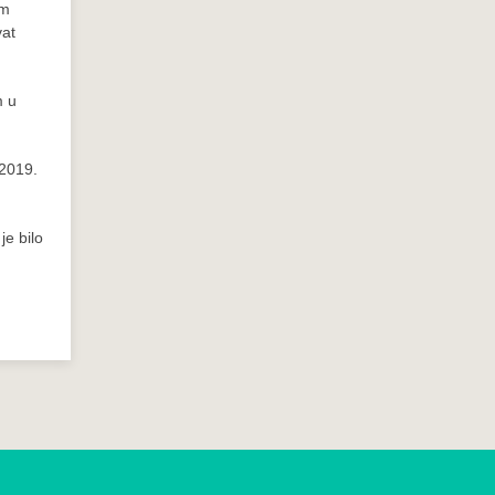
om
vat
m u
 2019.
je bilo