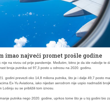
om imao najveći promet prošle godine
k nije na nivou od prije pandemije. Međutim, bitno je da ide nabolje te 
 rast broja putnika od 97,3 posto u odnosu na 2020. godinu.
 godini prevezli oko 14,8 miliona putnika, što je i dalje 49,7 posto ma
ima Ex-Yu Aviationa, iako nijedan aerodrom nije uspio nadmašiti brojk
Lošinju su se približili tom iznosu.
manje putnika nego 2020. godine, uprkos tome što je u toj godini bio z