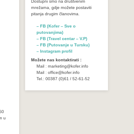
Dostupni smo na društvenim
mrežama, gdje možete postaviti
pitanja drugim članovima.
– FB (Kofer – Sve o
putovanjima)
– FB (Travel centar – V.P)
– FB (Putovanje u Tursku)
– Instagram profil
Možete nas kontaktirati :
Mail : marketing@kofer.info
Mail : office@kofer.info
Tel.: 00387 (0)61 / 52-61-52
60
om u