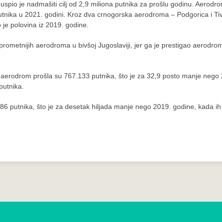
uspio je nadmašiti cilj od 2,9 miliona putnika za prošlu godinu. Aerodr
 putnika u 2021. godini. Kroz dva crnogorska aerodroma – Podgorica i Ti
o je polovina iz 2019. godine.
jprometnijih aerodroma u bivšoj Jugoslaviji, jer ga je prestigao aerodro
 aerodrom prošla su 767.133 putnika, što je za 32,9 posto manje nego
putnika.
86 putnika, što je za desetak hiljada manje nego 2019. godine, kada ih 