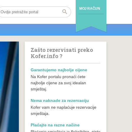
MOJ RAČUN
Zašto rezervisati preko
Kofer.info ?
Garantujemo najbolje cijene
Na Kofer portalu pronaći ćete
najbolje cijene za svoj idealan
smještaj.
Nema naknade za rezervaciju
Kofer vam ne naplaćuje rezervacije
smještaja.
Plaćajte na razne načine
Plaćanje smještaja je fleksibilno, niste