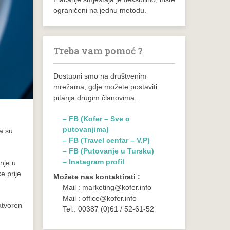
ograničeni na jednu metodu.
Treba vam pomoć ?
Dostupni smo na društvenim
mrežama, gdje možete postaviti
pitanja drugim članovima.
– FB (Kofer – Sve o
putovanjima)
da su
– FB (Travel centar – V.P)
– FB (Putovanje u Tursku)
– Instagram profil
nje u
e prije
Možete nas kontaktirati :
Mail : marketing@kofer.info
Mail : office@kofer.info
atvoren
Tel.: 00387 (0)61 / 52-61-52