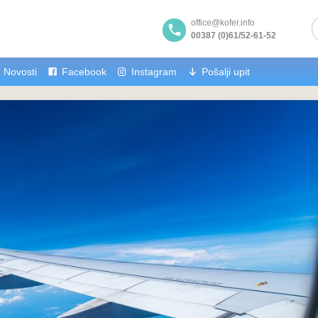
office@kofer.info
00387 (0)61/52-61-52
Novosti
Facebook
Instagram
Pošalji upit