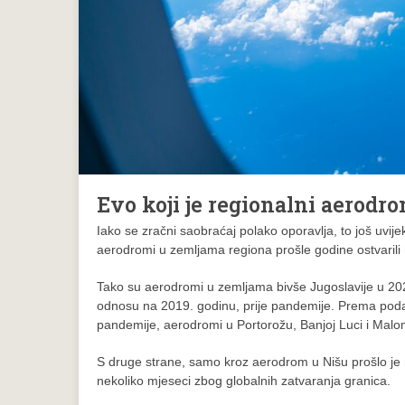
Evo koji je regionalni aerodr
Iako se zračni saobraćaj polako oporavlja, to još uvije
aerodromi u zemljama regiona prošle godine ostvarili
Tako su aerodromi u zemljama bivše Jugoslavije u 2021.
odnosu na 2019. godinu, prije pandemije. Prema podac
pandemije, aerodromi u Portorožu, Banjoj Luci i Malom 
S druge strane, samo kroz aerodrom u Nišu prošlo je 
nekoliko mjeseci zbog globalnih zatvaranja granica.