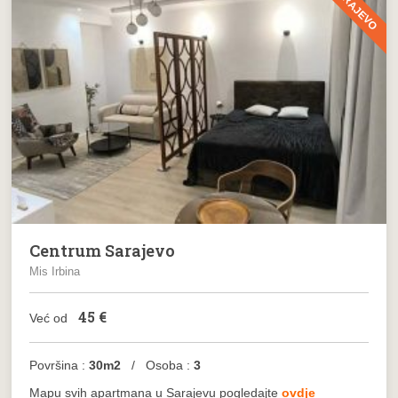
SARAJEVO
Centrum Sarajevo
Mis Irbina
45
€
Već od
Površina :
30m2
/ Osoba :
3
Mapu svih apartmana u Sarajevu pogledajte
ovdje