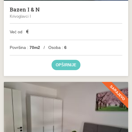
Bazen I & N
Krivoglavci I
€
Već od
Površina :
70m2
/ Osoba :
6
OPŠIRNIJE
SARAJEVO