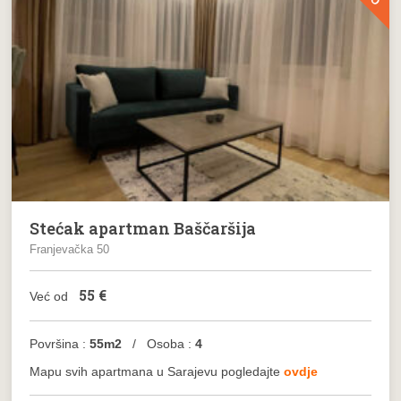
Stećak apartman Baščaršija
Franjevačka 50
55
€
Već od
Površina :
55m2
/ Osoba :
4
Mapu svih apartmana u Sarajevu pogledajte
ovdje