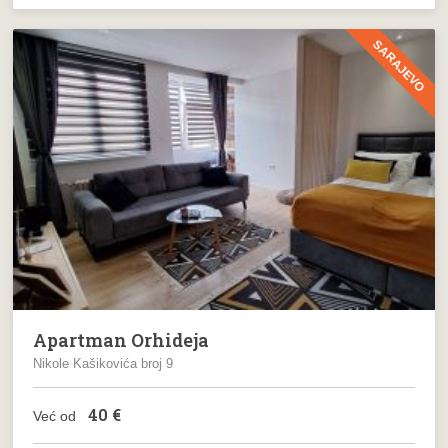
SARAJEVO
Apartman Orhideja
Nikole Kašikovića broj 9
40
€
Već od