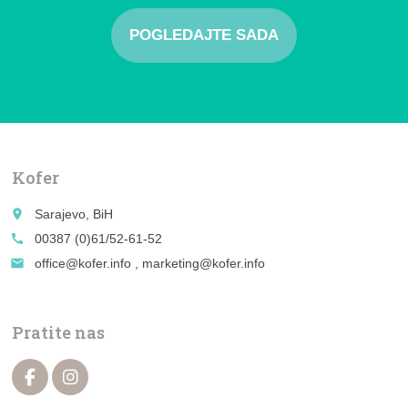
POGLEDAJTE SADA
Kofer
place
Sarajevo, BiH
call
00387 (0)61/52-61-52
email
office@kofer.info , marketing@kofer.info
Pratite nas