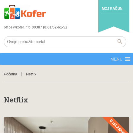
MOJ RAČUN
office@kofer.info
00387 (0)61/52-61-52
MENU
Početna
Netflix
Netflix
BJELAŠNICA