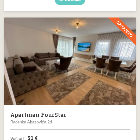
SARAJEVO
Apartman FourStar
Radenka Abazovića 2d
50
€
Već od