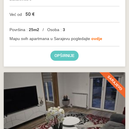
50
€
Već od
Površina :
25m2
/ Osoba :
3
Mapu svih apartmana u Sarajevu pogledajte
ovdje
OPŠIRNIJE
SARAJEVO