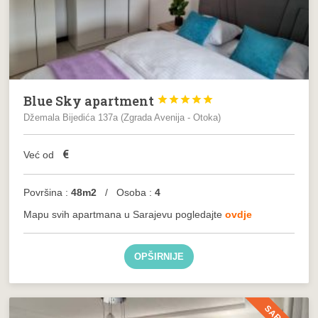
Blue Sky apartment





Džemala Bijedića 137a (Zgrada Avenija - Otoka)
€
Već od
Površina :
48m2
/ Osoba :
4
Mapu svih apartmana u Sarajevu pogledajte
ovdje
OPŠIRNIJE