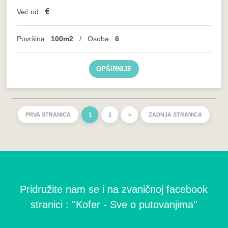
€
Već od
Površina :
100m2
/ Osoba :
6
OPŠIRNIJE
PRVA STRANICA
1
2
>
ZADNJA STRANICA
Pridružite nam se i na zvaničnoj facebook
stranici : ''Kofer - Sve o putovanjima''