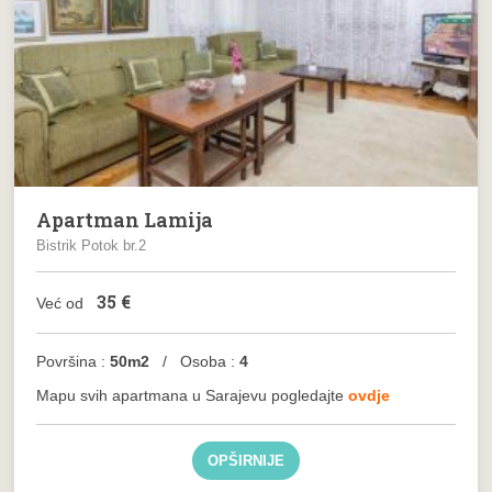
Apartman Lamija
Bistrik Potok br.2
35
€
Već od
Površina :
50m2
/ Osoba :
4
Mapu svih apartmana u Sarajevu pogledajte
ovdje
OPŠIRNIJE