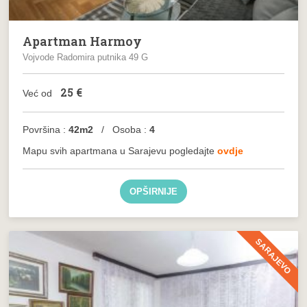
Apartman Harmoy
Vojvode Radomira putnika 49 G
25
€
Već od
Površina :
42m2
/ Osoba :
4
Mapu svih apartmana u Sarajevu pogledajte
ovdje
OPŠIRNIJE
SARAJEVO