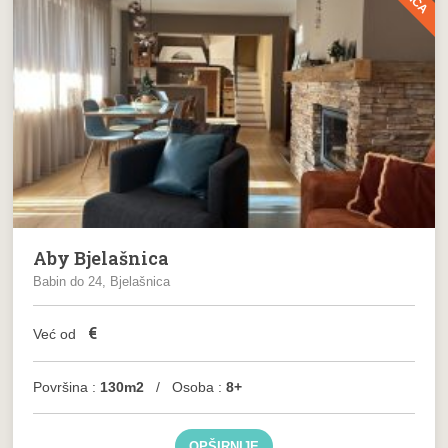
Aby Bjelašnica
Babin do 24, Bjelašnica
€
Već od
Površina :
130m2
/ Osoba :
8+
OPŠIRNIJE