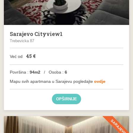
Sarajevo Cityview1
Trebevicka 87
45
€
Već od
Površina :
94m2
/ Osoba :
6
Mapu svih apartmana u Sarajevu pogledajte
ovdje
OPŠIRNIJE
SARAJEVO