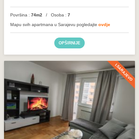
Površina :
74m2
/ Osoba :
7
Mapu svih apartmana u Sarajevu pogledajte
ovdje
OPŠIRNIJE
I.SARAJEVO