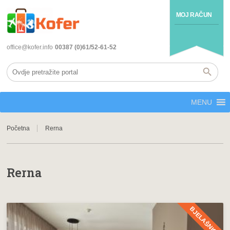
MOJ RAČUN
office@kofer.info
00387 (0)61/52-61-52
MENU
Početna
Rerna
Rerna
BJELAŠNICA