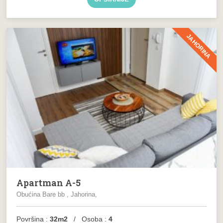
JAHORINA
Apartman A-5
Obućina Bare bb , Jahorina,
Površina :
32m2
/ Osoba :
4