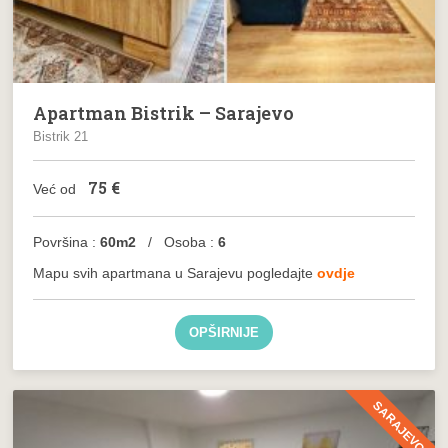
Apartman Bistrik – Sarajevo
Bistrik 21
75
€
Već od
Površina :
60m2
/ Osoba :
6
Mapu svih apartmana u Sarajevu pogledajte
ovdje
OPŠIRNIJE
SARAJEVO