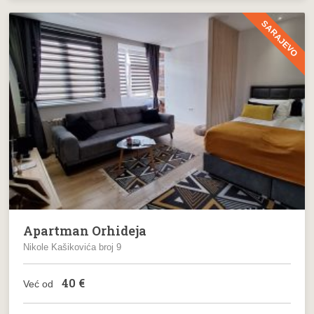
SARAJEVO
Apartman Orhideja
Nikole Kašikovića broj 9
40
€
Već od