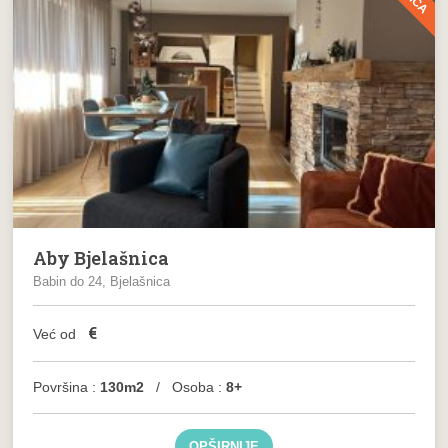
Aby Bjelašnica
Babin do 24, Bjelašnica
€
Već od
Površina :
130m2
/ Osoba :
8+
OPŠIRNIJE