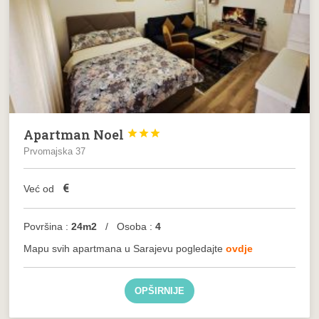
Apartman Noel



Prvomajska 37
€
Već od
Površina :
24m2
/ Osoba :
4
Mapu svih apartmana u Sarajevu pogledajte
ovdje
OPŠIRNIJE