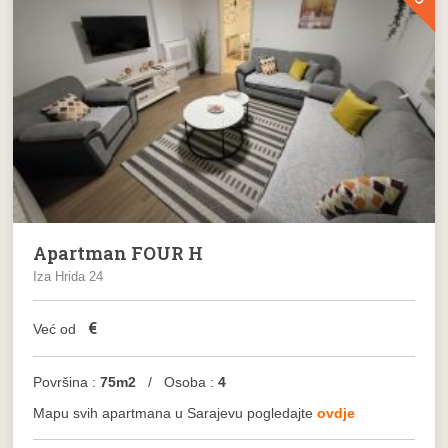
Apartman FOUR H
Iza Hrida 24
€
Već od
Površina :
75m2
/ Osoba :
4
Mapu svih apartmana u Sarajevu pogledajte
ovdje