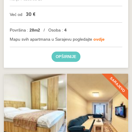
30
€
Već od
Površina :
28m2
/ Osoba :
4
Mapu svih apartmana u Sarajevu pogledajte
ovdje
OPŠIRNIJE
SARAJEVO