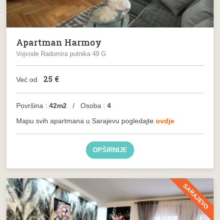
Apartman Harmoy
Vojvode Radomira putnika 49 G
25
€
Već od
Površina :
42m2
/ Osoba :
4
Mapu svih apartmana u Sarajevu pogledajte
ovdje
OPŠIRNIJE
SARAJEVO