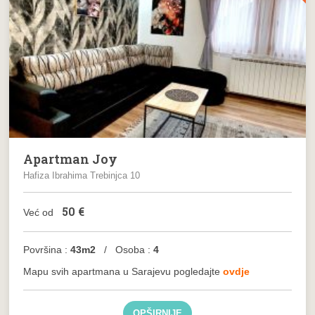
Apartman Joy
Hafiza Ibrahima Trebinjca 10
50
€
Već od
Površina :
43m2
/ Osoba :
4
Mapu svih apartmana u Sarajevu pogledajte
ovdje
OPŠIRNIJE