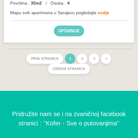
Površina :
35m2
/ Osoba :
4
Mapu svih apartmana u Sarajevu pogledajte
ovdje
OPŠIRNIJE
PRVA STRANICA
1
2
3
>
ZADNJA STRANICA
Pridružite nam se i na zvaničnoj facebook
stranici : ''Kofer - Sve o putovanjima''