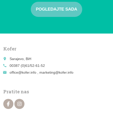
POGLEDAJTE SADA
Kofer
place
Sarajevo, BiH
call
00387 (0)61/52-61-52
email
office@kofer.info , marketing@kofer.info
Pratite nas