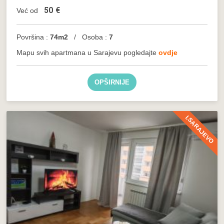
50
€
Već od
Površina :
74m2
/ Osoba :
7
Mapu svih apartmana u Sarajevu pogledajte
ovdje
OPŠIRNIJE
I.SARAJEVO