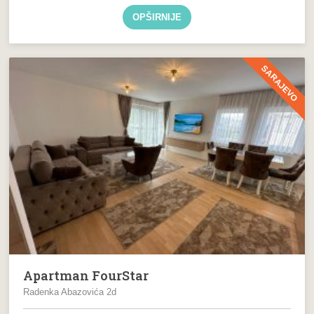
OPŠIRNIJE
SARAJEVO
Apartman FourStar
Radenka Abazovića 2d