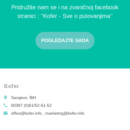
Pridružite nam se i na zvaničnoj facebook
stranici : ''Kofer - Sve o putovanjima''
POGLEDAJTE SADA
Kofer
place
Sarajevo, BiH
call
00387 (0)61/52-61-52
email
office@kofer.info , marketing@kofer.info