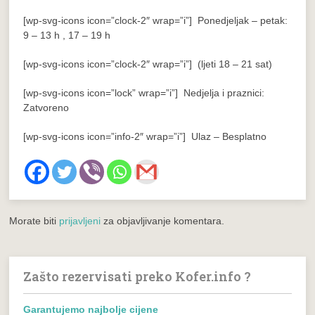
[wp-svg-icons icon=”clock-2″ wrap=”i”] Ponedjeljak – petak:
9 – 13 h , 17 – 19 h
[wp-svg-icons icon=”clock-2″ wrap=”i”] (ljeti 18 – 21 sat)
[wp-svg-icons icon=”lock” wrap=”i”] Nedjelja i praznici:
Zatvoreno
[wp-svg-icons icon=”info-2″ wrap=”i”] Ulaz – Besplatno
Morate biti
prijavljeni
za objavljivanje komentara.
Zašto rezervisati preko Kofer.info ?
Garantujemo najbolje cijene