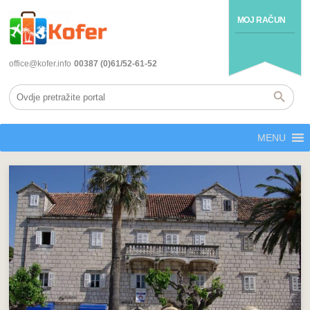
MOJ RAČUN
office@kofer.info
00387 (0)61/52-61-52
MENU