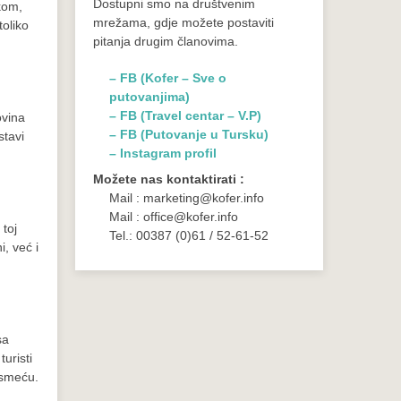
Dostupni smo na društvenim
kom,
mrežama, gdje možete postaviti
toliko
pitanja drugim članovima.
– FB (Kofer – Sve o
putovanjima)
– FB (Travel centar – V.P)
ovina
– FB (Putovanje u Tursku)
stavi
– Instagram profil
Možete nas kontaktirati :
Mail : marketing@kofer.info
Mail : office@kofer.info
 toj
Tel.: 00387 (0)61 / 52-61-52
i, već i
sa
uristi
 smeću.