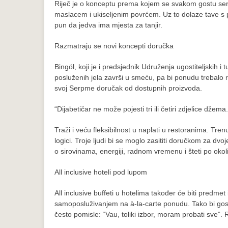
Riječ je o konceptu prema kojem se svakom gostu se
maslacem i ukiseljenim povrćem. Uz to dolaze tave s po
pun da jedva ima mjesta za tanjir.
Razmatraju se novi koncepti doručka
Bingöl, koji je i predsjednik Udruženja ugostiteljskih i
posluženih jela završi u smeću, pa bi ponudu trebalo 
svoj Serpme doručak od dostupnih proizvoda.
“Dijabetičar ne može pojesti tri ili četiri zdjelice dže
Traži i veću fleksibilnost u naplati u restoranima. Tre
logici. Troje ljudi bi se moglo zasititi doručkom za dvo
o sirovinama, energiji, radnom vremenu i šteti po okoliš
All inclusive hoteli pod lupom
All inclusive buffeti u hotelima također će biti predmet i
samoposluživanjem na à-la-carte ponudu. Tako bi gosti sa
često pomisle: “Vau, toliki izbor, moram probati sve”.