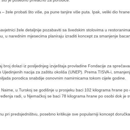
, što je posebno privlačno za porodice.
 žele probati što više, pa pune tanjire više puta. Ipak, veliki dio hran
vjetnici žele detaljnije pozabaviti sa švedskim stolovima u restoranima
anu, u narednim mjesecima planiraju izraditi koncept za smanjenje baca
j broj dolazi iz posljednjeg izvještaja provladine Fondacije za sprečava
e Ujedinjenih nacija za zaštitu okoliša (UNEP). Prema TISVA-i, smanjen
hiljada porodica snabdije osnovnim namirnicama tokom cijele godine.
 Naime, u Turskoj se godišnje u prosjeku baci 102 kilograma hrane po 
ređenja radi, u Njemačkoj se baci 78 kilograma hrane po osobi dok je sv
u pri predsjedništvu, posebno kritikuje sve popularniji koncept doručka