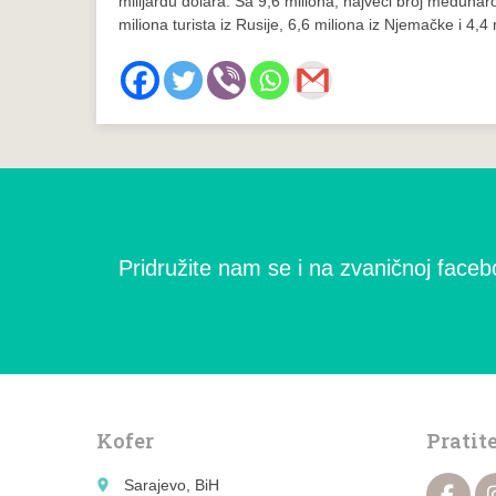
milijardu dolara. Sa 9,6 miliona, najveći broj međunarodn
miliona turista iz Rusije, 6,6 miliona iz Njemačke i 4,4 
Pridružite nam se i na zvaničnoj facebo
Kofer
Pratit
place
Sarajevo, BiH