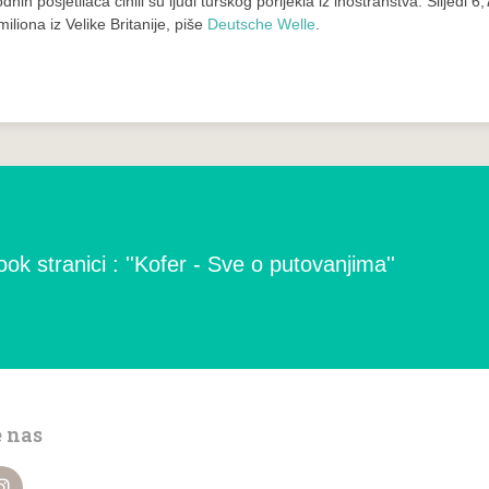
ih posjetilaca činili su ljudi turskog porijekla iz inostranstva. Slijedi 6,
miliona iz Velike Britanije, piše
Deutsche Welle
.
ok stranici : ''Kofer - Sve o putovanjima''
e nas