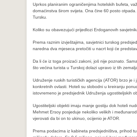
Uprkos planiranim ograničenjima hotelskih bufeta, va
domaćinstva širom svijeta. Ona čine 60 posto otpada. P
Tursku.
Koliko su obavezujući prijedlozi Erdoganovih savjetnik
Prema raznim izvještajima, savjetnici turskog predsje
naredna dva mjeseca pretočiti u nacrt koji će predsta
Da li će iz toga proizaći zakoni, još nije poznato. Sa
što većina turista u Turskoj dolazi upravo iz tih zemalja,
Udruženje ruskih turističkih agencija (ATOR) brzo je i 
konkretnih ovlasti. Hoteli su slobodni u kreiranju po
istovremeno je predsjednik Udruženja ugostiteljskih 
Ugostiteljski objekti imaju manje gostiju dok hoteli n
Mehmet Ersoy posjeduje nekoliko velikih i međunarodno 
vjerovati da bi on to ukinuo, ocijenio je ATOR.
Prema podacima iz kabineta predsjedništva, prihod turi