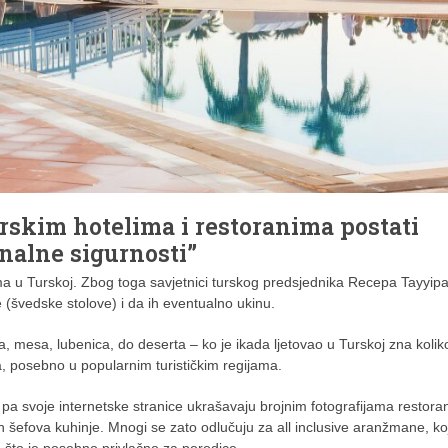
urskim hotelima i restoranima postati
onalne sigurnosti”
a u Turskoj. Zbog toga savjetnici turskog predsjednika Recepa Tayyip
ee (švedske stolove) i da ih eventualno ukinu.
, mesa, lubenica, do deserta – ko je ikada ljetovao u Turskoj zna kolik
, posebno u popularnim turističkim regijama.
a, pa svoje internetske stranice ukrašavaju brojnim fotografijama restora
ojih šefova kuhinje. Mnogi se zato odlučuju za all inclusive aranžmane, k