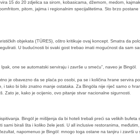
rvira 15 do 20 zdjelica sa sirom, kobasicama, džemom, medom, kajma
mfritom, pitom, jajima i regionalnim specijalitetima. Sto brzo postane 
 turističkih objekata (TÜRES), oštro kritikuje ovaj koncept. Smatra da pol
regulirati. U budućnosti bi svaki gost trebao imati mogućnost da sam sa
ma. Ipak, one se automatski serviraju i završe u smeću”, naveo je Bingöl.
nutno je obavezno da se plaća po osobi, pa se i količina hrane servira po
je, i tako bi bilo znatno manje ostataka. Za Bingöla nije riječ samo o hran
. Zato je, kako je ocijenio, ovo pitanje stvar nacionalne sigurnosti.
spitivanja. Bingöl je mišljenja da bi hoteli trebali preći sa velikih bufeta 
mi birali šta i koliko žele jesti. U all inclusive restoranima, međutim, t
 Rezultat, napomenuo je Bingöl: mnogo toga ostane na tanjiru i završi u