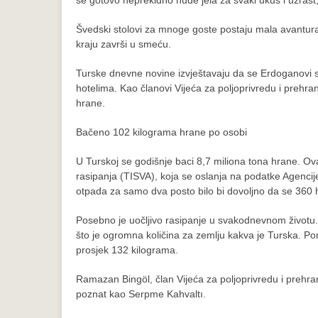
se gotovo neprekidno nude jela za svaki ukus i uzrast
Švedski stolovi za mnoge goste postaju mala avantura –
kraju završi u smeću.
Turske dnevne novine izvještavaju da se Erdoganovi sa
hotelima. Kao članovi Vijeća za poljoprivredu i prehr
hrane.
Bačeno 102 kilograma hrane po osobi
U Turskoj se godišnje baci 8,7 miliona tona hrane. Ova
rasipanja (TISVA), koja se oslanja na podatke Agencij
otpada za samo dva posto bilo bi dovoljno da se 360 
Posebno je uočljivo rasipanje u svakodnevnom životu.
što je ogromna količina za zemlju kakva je Turska. Po
prosjek 132 kilograma.
Ramazan Bingöl, član Vijeća za poljoprivredu i prehran
poznat kao Serpme Kahvaltı.