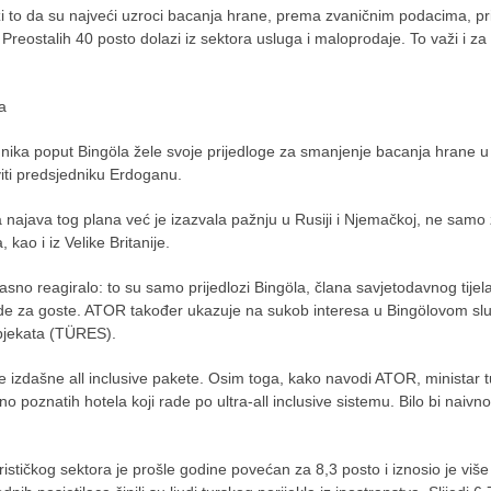
ži to da su najveći uzroci bacanja hrane, prema zvaničnim podacima, pr
reostalih 40 posto dolazi iz sektora usluga i maloprodaje. To važi i za
a
dnika poput Bingöla žele svoje prijedloge za smanjenje bacanja hrane u
viti predsjedniku Erdoganu.
ma najava tog plana već je izazvala pažnju u Rusiji i Njemačkoj, ne samo
 kao i iz Velike Britanije.
jasno reagiralo: to su samo prijedlozi Bingöla, člana savjetodavnog tijel
nude za goste. ATOR također ukazuje na sukob interesa u Bingölovom sl
objekata (TÜRES).
ude izdašne all inclusive pakete. Osim toga, kako navodi ATOR, ministar 
poznatih hotela koji rade po ultra-all inclusive sistemu. Bilo bi naivno
stičkog sektora je prošle godine povećan za 8,3 posto i iznosio je viš