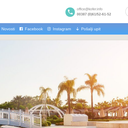
office@kofer.info
00387 (0)61/52-61-52
Novosti
Facebook
Instagram
Pošalji upit