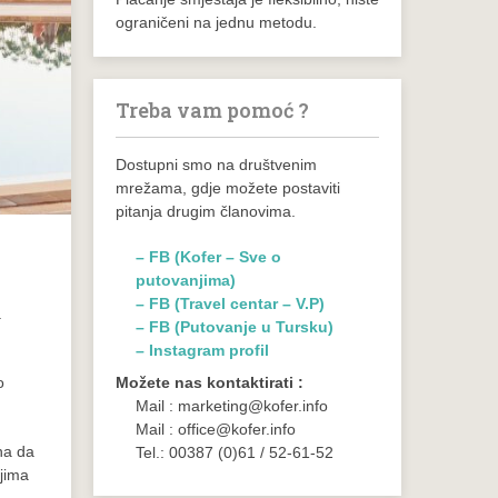
ograničeni na jednu metodu.
Treba vam pomoć ?
Dostupni smo na društvenim
mrežama, gdje možete postaviti
pitanja drugim članovima.
– FB (Kofer – Sve o
putovanjima)
– FB (Travel centar – V.P)
a
– FB (Putovanje u Tursku)
– Instagram profil
o
Možete nas kontaktirati :
Mail : marketing@kofer.info
Mail : office@kofer.info
na da
Tel.: 00387 (0)61 / 52-61-52
ojima