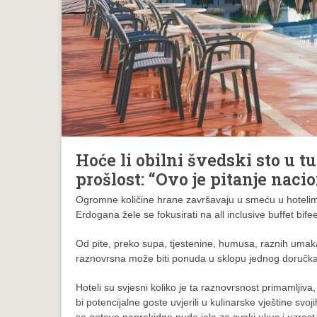
Hoće li obilni švedski sto u t
prošlost: “Ovo je pitanje naci
Ogromne količine hrane završavaju u smeću u hotelim
Erdogana žele se fokusirati na all inclusive buffet bif
Od pite, preko supa, tjestenine, humusa, raznih umaka
raznovrsna može biti ponuda u sklopu jednog doručka
Hoteli su svjesni koliko je ta raznovrsnost primamljiv
bi potencijalne goste uvjerili u kulinarske vještine sv