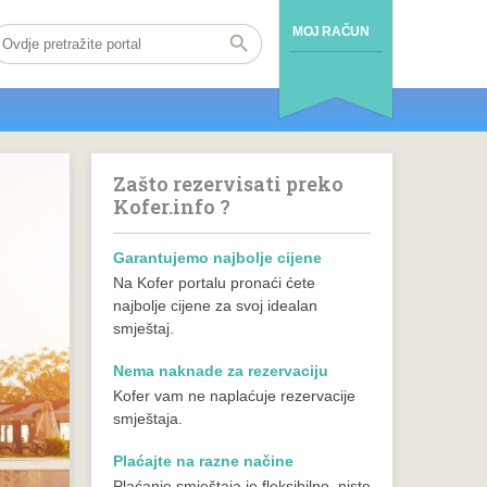
MOJ RAČUN
Zašto rezervisati preko
Kofer.info ?
Garantujemo najbolje cijene
Na Kofer portalu pronaći ćete
najbolje cijene za svoj idealan
smještaj.
Nema naknade za rezervaciju
Kofer vam ne naplaćuje rezervacije
smještaja.
Plaćajte na razne načine
Plaćanje smještaja je fleksibilno, niste