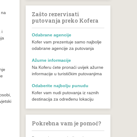
e na
Zašto rezervisati
putovanja preko Kofera
 i
Odabrane agencije
nja
Kofer vam prezentuje samo najbolje
odabrane agencije za putovanja
Ažurne informacije
Na Koferu ćete pronaći uvijek ažurne
nje
informacije u turističkim putovanjima
je
Odaberite najbolju punudu
Kofer vam nudi putovanja iz raznih
osobi,
destinacija za određenu lokaciju
jetski
Pokrebna vam je pomoć?