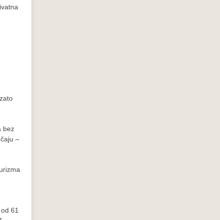
ivatna
 zato
a bez
učaju –
turizma
e od 61