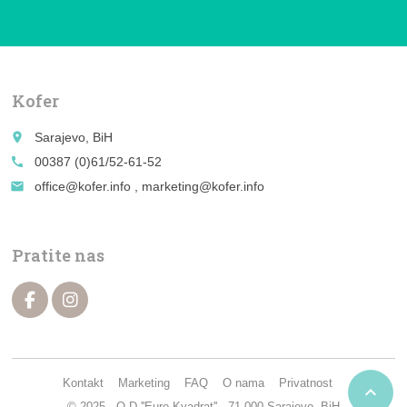
Kofer
place
Sarajevo, BiH
call
00387 (0)61/52-61-52
email
office@kofer.info , marketing@kofer.info
Pratite nas
Kontakt
Marketing
FAQ
O nama
Privatnost

© 2025 - O.D ''Euro Kvadrat'' , 71.000 Sarajevo, BiH