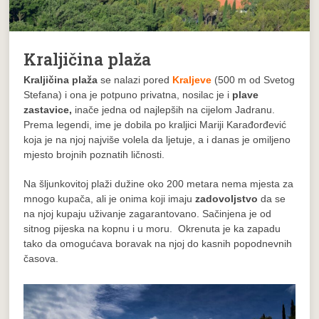
Kraljičina plaža
Kraljičina plaža
se nalazi pored
Kraljeve
(500 m od Svetog
Stefana) i ona je potpuno privatna, nosilac je i
plave
zastavice,
inače jedna od najlepših na cijelom Jadranu.
Prema legendi, ime je dobila po kraljici Mariji Karađorđević
koja je na njoj najviše volela da ljetuje, a i danas je omiljeno
mjesto brojnih poznatih ličnosti.
Na šljunkovitoj plaži dužine oko 200 metara nema mjesta za
mnogo kupača, ali je onima koji imaju
zadovoljstvo
da se
na njoj kupaju uživanje zagarantovano. Sačinjena je od
sitnog pijeska na kopnu i u moru. Okrenuta je ka zapadu
tako da omogućava boravak na njoj do kasnih popodnevnih
časova.