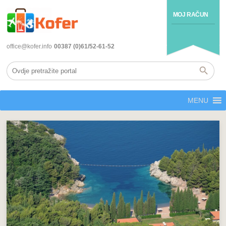
MOJ RAČUN
office@kofer.info
00387 (0)61/52-61-52
MENU