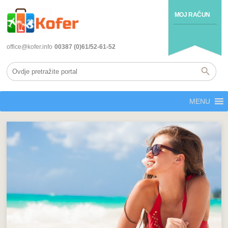
MOJ RAČUN
office@kofer.info
00387 (0)61/52-61-52
MENU