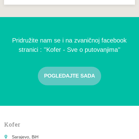
Pridružite nam se i na zvaničnoj facebook
stranici : ''Kofer - Sve o putovanjima''
POGLEDAJTE SADA
Kofer
place
Sarajevo, BiH