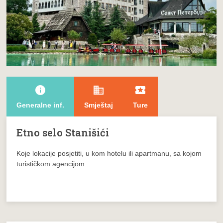
info
domain
local_play
Generalne inf.
Smještaj
Ture
Etno selo Stanišići
Koje lokacije posjetiti, u kom hotelu ili apartmanu, sa kojom
turističkom agencijom...