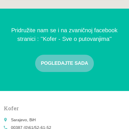
Pridružite nam se i na zvaničnoj facebook
stranici : ''Kofer - Sve o putovanjima''
POGLEDAJTE SADA
Kofer
place
Sarajevo, BiH
call
00387 (0)61/52-61-52