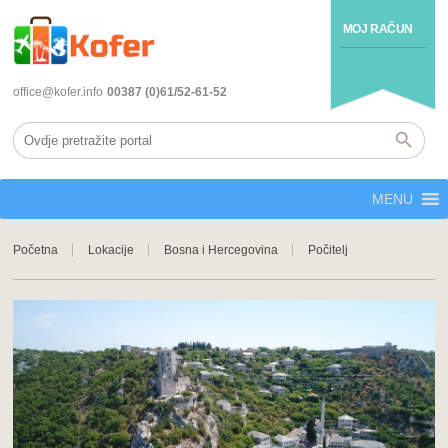
MOJ RAČUN
office@kofer.info
00387 (0)61/52-61-52
MENU
Početna
Lokacije
Bosna i Hercegovina
Počitelj