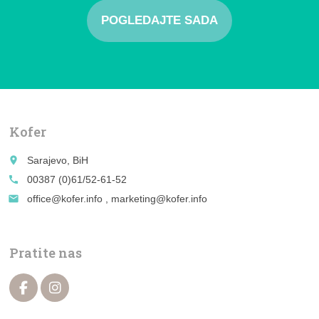
POGLEDAJTE SADA
Kofer
place
Sarajevo, BiH
call
00387 (0)61/52-61-52
email
office@kofer.info , marketing@kofer.info
Pratite nas