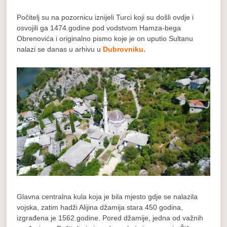
Počitelj su na pozornicu iznijeli Turci koji su došli ovdje i
osvojili ga 1474.godine pod vodstvom Hamza-bega
Obrenovića i originalno pismo koje je on uputio Sultanu
nalazi se danas u arhivu u
Dubrovniku.
Glavna centralna kula koja je bila mjesto gdje se nalazila
vojska, zatim hadži Alijina džamija stara 450 godina,
izgrađena je 1562.godine. Pored džamije, jedna od važnih