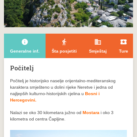
info
directions_walk
domain
local_play
Generalne inf.
Šta posjetiti
Smještaj
Ture
Počitelj
Počitelj je historijsko naselje orijentalno-mediteranskog
karaktera smješteno u dolini rijeke Neretve i jedna od
najljepših kulturno-historijskih cjelina u
Bosni i
Hercegovini.
Nalazi se oko 30 kilometara južno od
Mostara
i oko 3
kilometra od centra Čapljine.