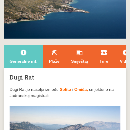
info
beach_access
domain
local_play
play_circle_filled
Generalne inf.
Plaže
Smještaj
Ture
Vide
Dugi Rat
Dugi Rat je naselje između
Splita
i
Omiša,
smješteno na
Jadranskoj magistrali.