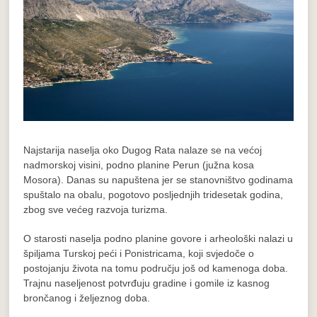
Najstarija naselja oko Dugog Rata nalaze se na većoj
nadmorskoj visini, podno planine Perun (južna kosa
Mosora). Danas su napuštena jer se stanovništvo godinama
spuštalo na obalu, pogotovo posljednjih tridesetak godina,
zbog sve većeg razvoja turizma.
O starosti naselja podno planine govore i arheološki nalazi u
špiljama Turskoj peći i Ponistricama, koji svjedoče o
postojanju života na tomu području još od kamenoga doba.
Trajnu naseljenost potvrđuju gradine i gomile iz kasnog
brončanog i željeznog doba.