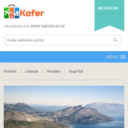
MOJ RAČUN
office@kofer.info
00387 (0)61/52-61-52
MENU
Početna
Lokacije
Hrvatska
Dugi Rat