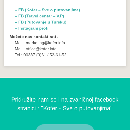
– FB (Kofer – Sve o putovanjima)
– FB (Travel centar – V.P)
– FB (Putovanje u Tursku)
– Instagram profil
Možete nas kontaktirati :
Mail : marketing@kofer.info
Mail : office@kofer.info
Tel.: 00387 (0)61 / 52-61-52
Pridružite nam se i na zvaničnoj facebook
stranici : ''Kofer - Sve o putovanjima''