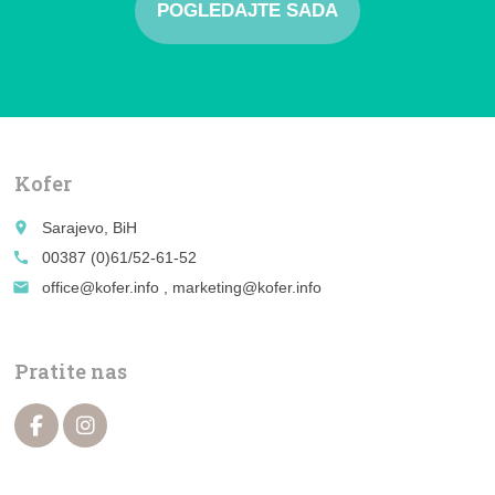
POGLEDAJTE SADA
Kofer
place
Sarajevo, BiH
call
00387 (0)61/52-61-52
email
office@kofer.info , marketing@kofer.info
Pratite nas