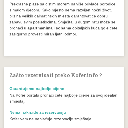
Prekrasne plaže sa čistim morem najviše privlače porodice
s malom djecom. Kako mjesto nema razvijen noćni život,
blizina velikih dalmatinskih mjesta garantovat će dobru
zabavu svim posjetiocima. Smještaj u dugom ratu može se
pronaći u
apartmanima
i
sobama
obiteljskih kuća gdje ćete
zasigurno provesti miran ljetni odmor.
Zašto rezervisati preko Kofer.info ?
Garantujemo najbolje cijene
Na Kofer portalu pronaći ćete najbolje cijene za svoj idealan
smještaj.
Nema naknade za rezervaciju
Kofer vam ne naplaćuje rezervacije smještaja.