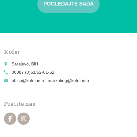
POGLEDAJTE SADA
Kofer
place
Sarajevo, BiH
call
00387 (0)61/52-61-52
email
office@kofer.info , marketing@kofer.info
Pratite nas