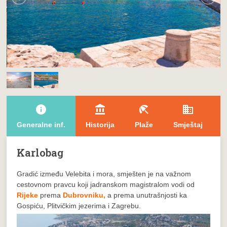
info
account_balance
beach_access
domain
l
Generalne inf.
Historija
Plaže
Smještaj
T
Karlobag
Gradić između Velebita i mora, smješten je na važnom
cestovnom pravcu koji jadranskom magistralom vodi od
Rijeke
prema
Dubrovniku,
a prema unutrašnjosti ka
Gospiću, Plitvičkim jezerima i Zagrebu.