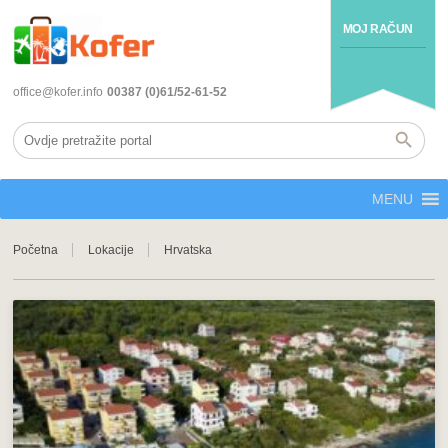
MOJ RAČUN
office@kofer.info
00387 (0)61/52-61-52
MENU
Početna
Lokacije
Hrvatska