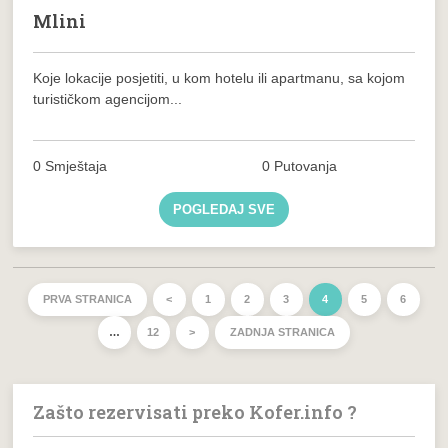
Mlini
Koje lokacije posjetiti, u kom hotelu ili apartmanu, sa kojom
turističkom agencijom...
0 Smještaja
0 Putovanja
POGLEDAJ SVE
PRVA STRANICA
<
1
2
3
4
5
6
…
12
>
ZADNJA STRANICA
Zašto rezervisati preko Kofer.info ?