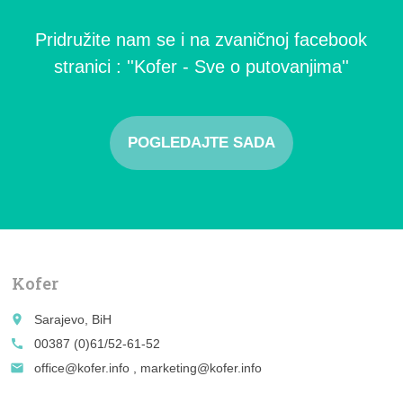
Pridružite nam se i na zvaničnoj facebook
stranici : ''Kofer - Sve o putovanjima''
POGLEDAJTE SADA
Kofer
place
Sarajevo, BiH
call
00387 (0)61/52-61-52
email
office@kofer.info , marketing@kofer.info