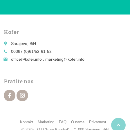
Kofer
place
Sarajevo, BiH
call
00387 (0)61/52-61-52
email
office@kofer.info , marketing@kofer.info
Pratite nas
Kontakt
Marketing
FAQ
O nama
Privatnost

© 2025 - O.D ''Euro Kvadrat'' , 71.000 Sarajevo, BiH