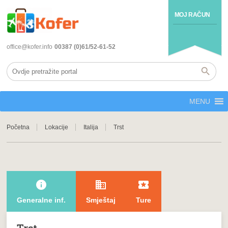
MOJ RAČUN
office@kofer.info
00387 (0)61/52-61-52
MENU
Početna
Lokacije
Italija
Trst
info
domain
local_play
Generalne inf.
Smještaj
Ture