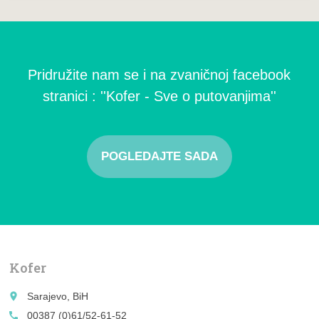
Pridružite nam se i na zvaničnoj facebook
stranici : ''Kofer - Sve o putovanjima''
POGLEDAJTE SADA
Kofer
place
Sarajevo, BiH
call
00387 (0)61/52-61-52