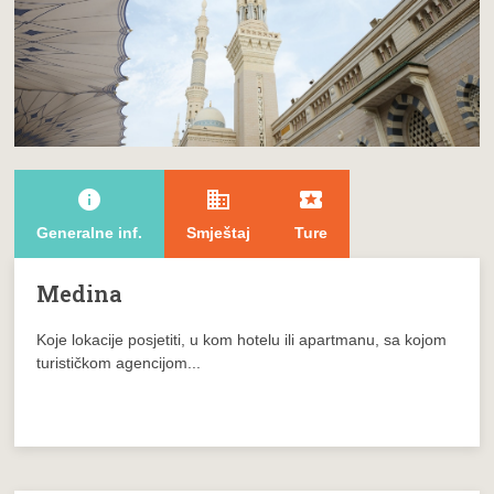
info
domain
local_play
Generalne inf.
Smještaj
Ture
Medina
Koje lokacije posjetiti, u kom hotelu ili apartmanu, sa kojom
turističkom agencijom...