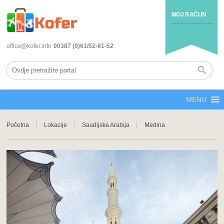
MOJ RAČUN
office@kofer.info
00387 (0)61/52-61-52
MENU
Početna
Lokacije
Saudijska Arabija
Medina