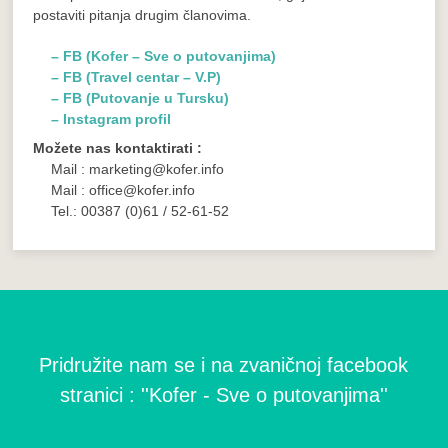
postaviti pitanja drugim članovima.
– FB (Kofer – Sve o putovanjima)
– FB (Travel centar – V.P)
– FB (Putovanje u Tursku)
– Instagram profil
Možete nas kontaktirati :
Mail : marketing@kofer.info
Mail : office@kofer.info
Tel.: 00387 (0)61 / 52-61-52
Pridružite nam se i na zvaničnoj facebook
stranici : ''Kofer - Sve o putovanjima''