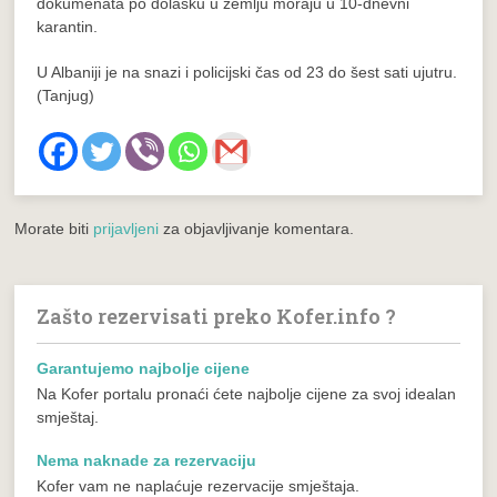
dokumenata po dolasku u zemlju moraju u 10-dnevni
karantin.
U Albaniji je na snazi i policijski čas od 23 do šest sati ujutru.
(Tanjug)
Morate biti
prijavljeni
za objavljivanje komentara.
Zašto rezervisati preko Kofer.info ?
Garantujemo najbolje cijene
Na Kofer portalu pronaći ćete najbolje cijene za svoj idealan
smještaj.
Nema naknade za rezervaciju
Kofer vam ne naplaćuje rezervacije smještaja.