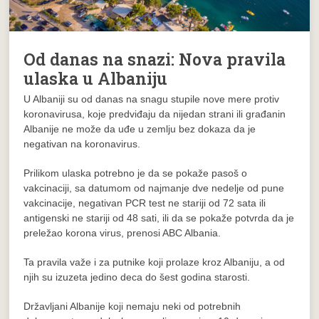
Od danas na snazi: Nova pravila
ulaska u Albaniju
U Albaniji su od danas na snagu stupile nove mere protiv
koronavirusa, koje predviđaju da nijedan strani ili građanin
Albanije ne može da uđe u zemlju bez dokaza da je
negativan na koronavirus.
Prilikom ulaska potrebno je da se pokaže pasoš o
vakcinaciji, sa datumom od najmanje dve nedelje od pune
vakcinacije, negativan PCR test ne stariji od 72 sata ili
antigenski ne stariji od 48 sati, ili da se pokaže potvrda da je
preležao korona virus, prenosi ABC Albania.
Ta pravila važe i za putnike koji prolaze kroz Albaniju, a od
njih su izuzeta jedino deca do šest godina starosti.
Državljani Albanije koji nemaju neki od potrebnih