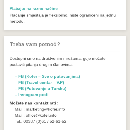
Plaćajte na razne načine
Plaćanje smještaja je fleksibilno, niste ograničeni na jednu
metodu.
Treba vam pomoć ?
Dostupni smo na društvenim mrežama, gdje možete
postaviti pitanja drugim članovima.
– FB (Kofer – Sve o putovanjima)
– FB (Travel centar – V.P)
– FB (Putovanje u Tursku)
– Instagram profil
Možete nas kontaktirati :
Mail : marketing@kofer.info
Mail : office@kofer.info
Tel.: 00387 (0)61 / 52-61-52