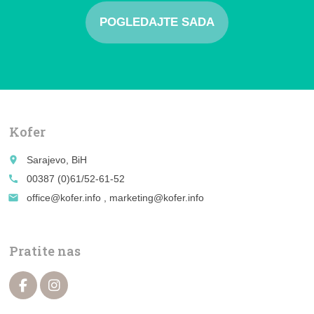
POGLEDAJTE SADA
Kofer
place
Sarajevo, BiH
call
00387 (0)61/52-61-52
email
office@kofer.info , marketing@kofer.info
Pratite nas