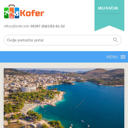
MOJ RAČUN
office@kofer.info
00387 (0)61/52-61-52
MENU