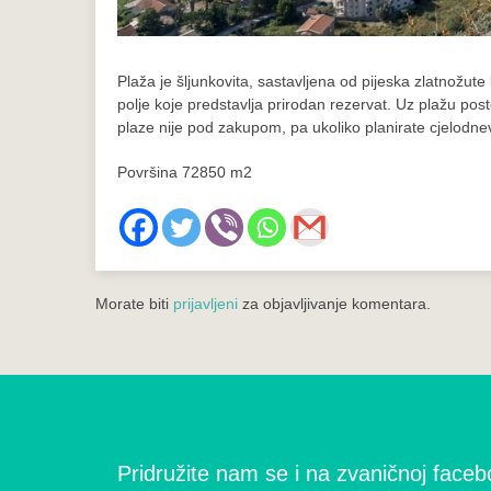
Plaža je šljunkovita, sastavljena od pijeska zlatnožute
polje koje predstavlja prirodan rezervat. Uz plažu post
plaze nije pod zakupom, pa ukoliko planirate cjelodne
Površina 72850 m2
Morate biti
prijavljeni
za objavljivanje komentara.
Pridružite nam se i na zvaničnoj facebo