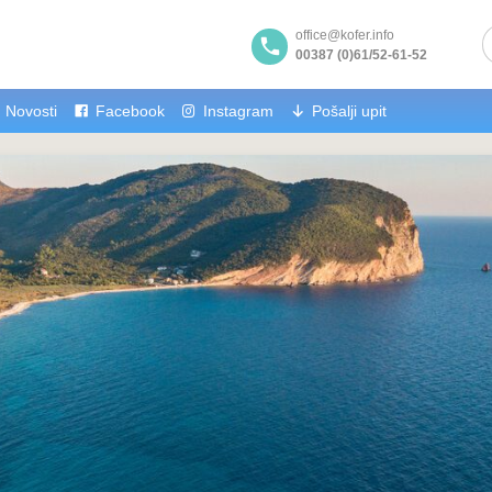
office@kofer.info
00387 (0)61/52-61-52
Novosti
Facebook
Instagram
Pošalji upit