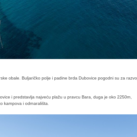
gorske obale. Buljaričko polje i padine brda Dubovice pogodni su za razvo
ovice i predstavlja najveću plažu u pravcu Bara, duga je oko 2250m,
uto kampova i odmarališta.