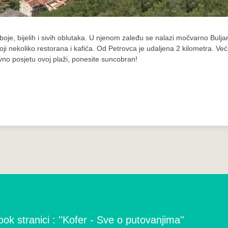
 boje, bijelih i sivih oblutaka. U njenom zaleđu se nalazi močvarno Bulja
oji nekoliko restorana i kafića. Od Petrovca je udaljena 2 kilometra. Već
vno posjetu ovoj plaži, ponesite suncobran!
ok stranici : ''Kofer - Sve o putovanjima''