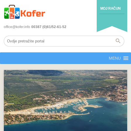
MOJ RAČUN
office@kofer.info
00387 (0)61/52-61-52
MENU