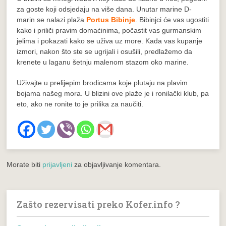
za goste koji odsjedaju na više dana. Unutar marine D-
marin se nalazi plaža
Portus Bibinje
. Bibinjci će vas ugostiti
kako i priliči pravim domaćinima, počastit vas gurmanskim
jelima i pokazati kako se uživa uz more. Kada vas kupanje
izmori, nakon što ste se ugrijali i osušili, predlažemo da
krenete u laganu šetnju malenom stazom oko marine.
Uživajte u prelijepim brodicama koje plutaju na plavim
bojama našeg mora. U blizini ove plaže je i ronilački klub, pa
eto, ako ne ronite to je prilika za naučiti.
Morate biti
prijavljeni
za objavljivanje komentara.
Zašto rezervisati preko Kofer.info ?