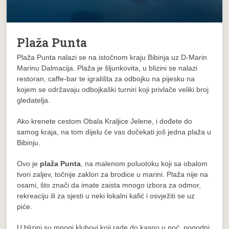
Plaža Punta
Plaža Punta nalazi se na istočnom kraju Bibinja uz D-Marin
Marinu Dalmacija. Plaža je šljunkovita, u blizini se nalazi
restoran, caffe-bar te igrališta za odbojku na pijesku na
kojem se održavaju odbojkaški turniri koji privlače veliki broj
gledatelja.
Ako krenete cestom Obala Kraljice Jelene, i dođete do
samog kraja, na tom dijelu će vas dočekati još jedna plaža u
Bibinju.
Ovo je
plaža Punta
, na malenom poluotoku koji sa obalom
tvori zaljev, točnije zaklon za brodice u marini. Plaža nije na
osami, što znači da imate zaista mnogo izbora za odmor,
rekreaciju ili za sjesti u neki lokalni kafić i osvježiti se uz
piće.
U blizini su mnogi klubovi koji rade do kasno u noć, pogodni