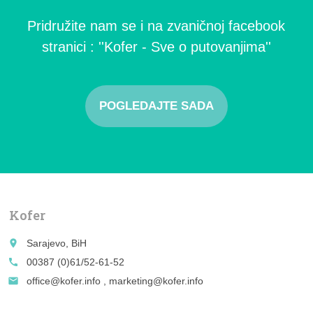
Pridružite nam se i na zvaničnoj facebook
stranici : ''Kofer - Sve o putovanjima''
POGLEDAJTE SADA
Kofer
place
Sarajevo, BiH
call
00387 (0)61/52-61-52
email
office@kofer.info , marketing@kofer.info