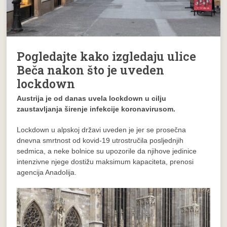
Pogledajte kako izgledaju ulice
Beča nakon što je uveden
lockdown
Austrija je od danas uvela lockdown u cilju
zaustavljanja širenje infekcije koronavirusom.
Lockdown u alpskoj državi uveden je jer se prosečna
dnevna smrtnost od kovid-19 utrostručila posljednjih
sedmica, a neke bolnice su upozorile da njihove jedinice
intenzivne njege dostižu maksimum kapaciteta, prenosi
agencija Anadolija.