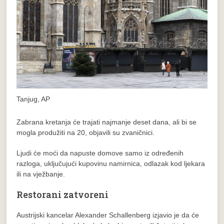
Tanjug, AP
Zabrana kretanja će trajati najmanje deset dana, ali bi se
mogla produžiti na 20, objavili su zvaničnici.
Ljudi će moći da napuste domove samo iz određenih
razloga, uključujući kupovinu namirnica, odlazak kod ljekara
ili na vježbanje.
Restorani zatvoreni
Austrijski kancelar Alexander Schallenberg izjavio je da će