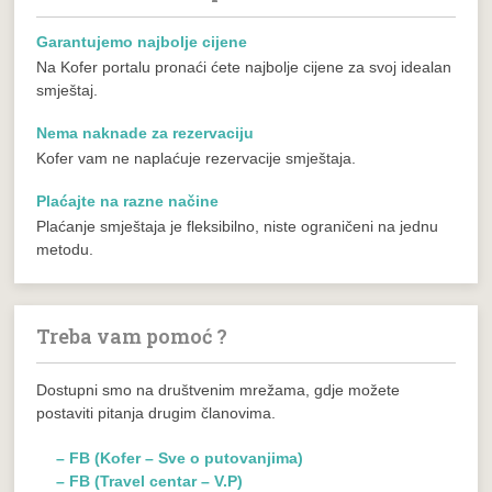
Garantujemo najbolje cijene
Na Kofer portalu pronaći ćete najbolje cijene za svoj idealan
smještaj.
Nema naknade za rezervaciju
Kofer vam ne naplaćuje rezervacije smještaja.
Plaćajte na razne načine
Plaćanje smještaja je fleksibilno, niste ograničeni na jednu
metodu.
Treba vam pomoć ?
Dostupni smo na društvenim mrežama, gdje možete
postaviti pitanja drugim članovima.
– FB (Kofer – Sve o putovanjima)
– FB (Travel centar – V.P)