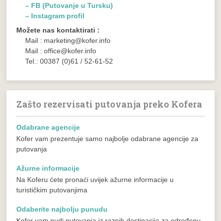
– FB (Putovanje u Tursku)
– Instagram profil
Možete nas kontaktirati :
Mail : marketing@kofer.info
Mail : office@kofer.info
Tel.: 00387 (0)61 / 52-61-52
Zašto rezervisati putovanja preko Kofera
Odabrane agencije
Kofer vam prezentuje samo najbolje odabrane agencije za
putovanja
Ažurne informacije
Na Koferu ćete pronaći uvijek ažurne informacije u
turističkim putovanjima
Odaberite najbolju punudu
Kofer vam nudi putovanja iz raznih destinacija za određenu