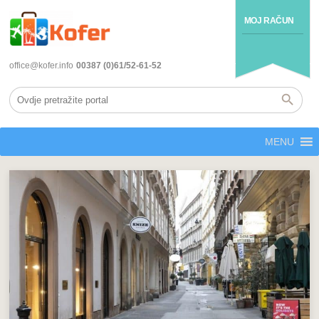
MOJ RAČUN
office@kofer.info
00387 (0)61/52-61-52
MENU