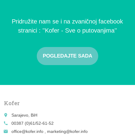
Pridružite nam se i na zvaničnoj facebook
stranici : ''Kofer - Sve o putovanjima''
POGLEDAJTE SADA
Kofer
place
Sarajevo, BiH
call
00387 (0)61/52-61-52
email
office@kofer.info , marketing@kofer.info