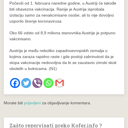
Počevši od 1. februara naredne godine, u Austriji će takođe
biti obavezna vakcinacija. Ranije je Austrija isprobala
izolaciju samo za nevakcinisane osobe, ali to nije dovoljno
usporilo širenje koronavirusa.
Oko 66 odsto od 8,9 miliona stanovnika Austrije je potpuno
vakcinisano.
Austrija je među nekoliko zapadnoevropskih zemalja u
kojima zaraza rapidno raste i gde postoji zabrinutost da je
stopa vakcinacije nedovoljna da bi se zaustavio zimski skok
obolelih u bolnicama. (N1)
Morate biti
prijavljeni
za objavljivanje komentara.
Zašto rezervisati preko Kofer.info ?