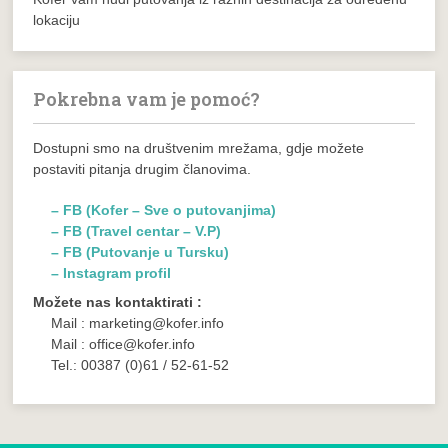
lokaciju
Pokrebna vam je pomoć?
Dostupni smo na društvenim mrežama, gdje možete
postaviti pitanja drugim članovima.
– FB (Kofer – Sve o putovanjima)
– FB (Travel centar – V.P)
– FB (Putovanje u Tursku)
– Instagram profil
Možete nas kontaktirati :
Mail : marketing@kofer.info
Mail : office@kofer.info
Tel.: 00387 (0)61 / 52-61-52