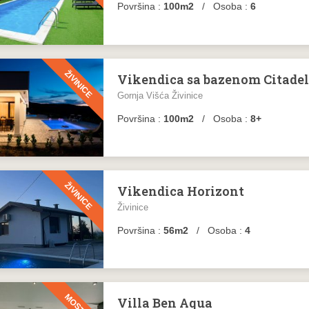
Površina :
100m2
/ Osoba :
6
ŽIVINICE
Vikendica sa bazenom Citade
Gornja Višća Živinice
Površina :
100m2
/ Osoba :
8+
ŽIVINICE
Vikendica Horizont
Živinice
Površina :
56m2
/ Osoba :
4
MOSTAR
Villa Ben Aqua