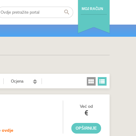
MOJ RAČUN
Ocjena
Već od
€
OPŠIRNIJE
e
ovdje