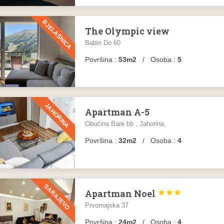
BJELAŠNICA
The Olympic view
Babin Do 60
Površina :
53m2
/ Osoba :
5
JAHORINA
Apartman A-5
Obućina Bare bb , Jahorina,
Površina :
32m2
/ Osoba :
4
SARAJEVO
Apartman Noel



Prvomajska 37
Površina :
24m2
/ Osoba :
4