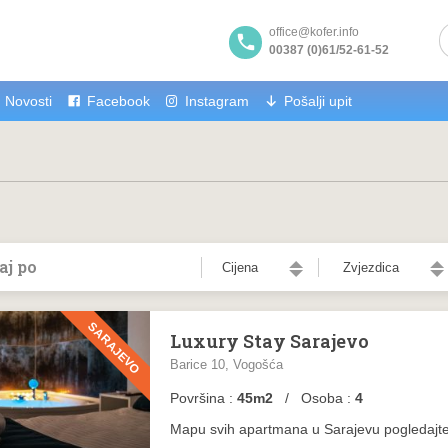
office@kofer.info
00387 (0)61/52-61-52
Novosti
Facebook
Instagram
Pošalji upit
aj po
Cijena
Zvjezdica
SARAJEVO
Luxury Stay Sarajevo
Barice 10, Vogošća
Površina :
45m2
/ Osoba :
4
Mapu svih apartmana u Sarajevu pogledajt