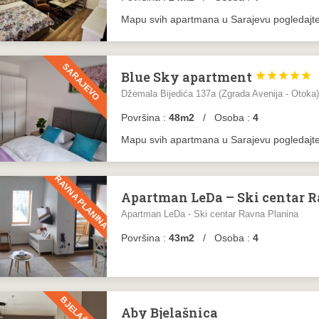
Mapu svih apartmana u Sarajevu pogledajt
SARAJEVO
Blue Sky apartment





Džemala Bijedića 137a (Zgrada Avenija - Otoka)
Površina :
48m2
/ Osoba :
4
Mapu svih apartmana u Sarajevu pogledajt
RAVNA PLANINA
Apartman LeDa – Ski centar 
Apartman LeDa - Ski centar Ravna Planina
Površina :
43m2
/ Osoba :
4
BJELAŠNICA
Aby Bjelašnica