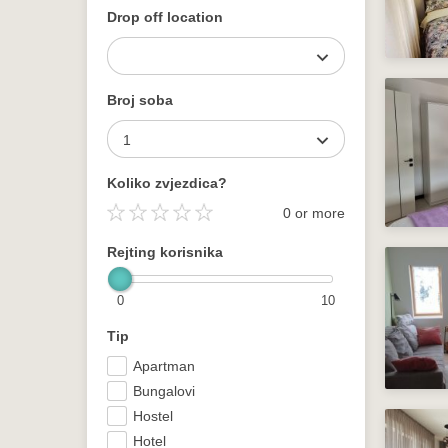
Drop off location
Broj soba
1
Koliko zvjezdica?
0 or more
Rejting korisnika
0
10
Tip
Apartman
Bungalovi
Hostel
Hotel