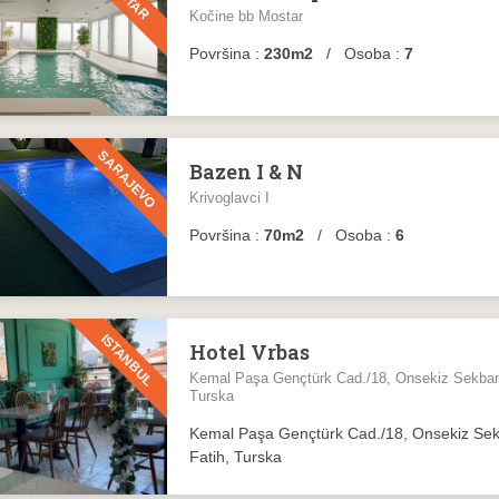
Kočine bb Mostar
Površina :
230m2
/ Osoba :
7
SARAJEVO
Bazen I & N
Krivoglavci I
Površina :
70m2
/ Osoba :
6
ISTANBUL
Hotel Vrbas
Kemal Paşa Gençtürk Cad./18, Onsekiz Sekbanl
Turska
Kemal Paşa Gençtürk Cad./18, Onsekiz Sek
Fatih, Turska