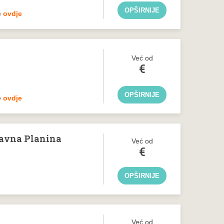
OPŠIRNIJE
e
ovdje
Već od
€
OPŠIRNIJE
e
ovdje
Ravna Planina
Već od
€
OPŠIRNIJE
Već od