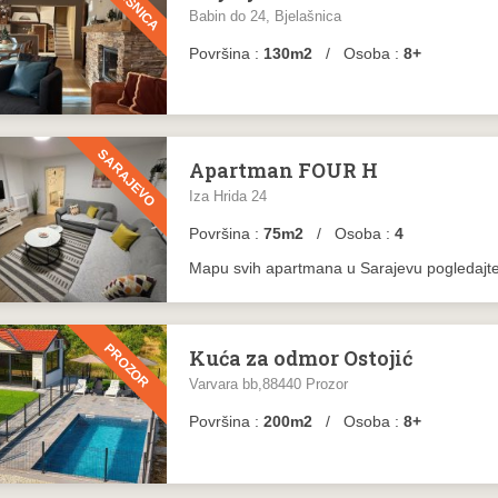
Babin do 24, Bjelašnica
Površina :
130m2
/ Osoba :
8+
SARAJEVO
Apartman FOUR H
Iza Hrida 24
Površina :
75m2
/ Osoba :
4
Mapu svih apartmana u Sarajevu pogledajt
PROZOR
Kuća za odmor Ostojić
Varvara bb,88440 Prozor
Površina :
200m2
/ Osoba :
8+