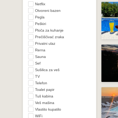
Netflix
Otvoreni bazen
Pegla
Peškiri
Ploča za kuhanje
Prečiščivać zraka
Privatni ulaz
Rerna
Sauna
Sef
Sušilica za veš
TV
Telefon
Toalet papir
Tuš kabina
Veš mašina
Vlastito kupatilo
WiFi