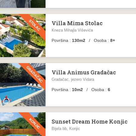
STOLAC
Villa Mima Stolac
Kneza Mihajla Viševića
Površina :
130m2
/ Osoba :
8+
GRADAČAC
Villa Animus Gradačac
Gradačac, jezero Vidara
Površina :
10m2
/ Osoba :
6
KONJIC
Sunset Dream Home Konjic
Bijela bb, Konjic