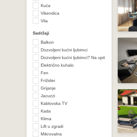
Kuća
Vikendica
Vila
Sadržaji
Balkon
Dozvoljeni kućni ljubimci
Dozvoljeni kućni ljubimci? Na upit
Električno kuhalo
Fen
Frižider
Grijanje
Jacuzzi
Kablovska TV
Kada
Klima
Lift u zgradi
Mikrovalna