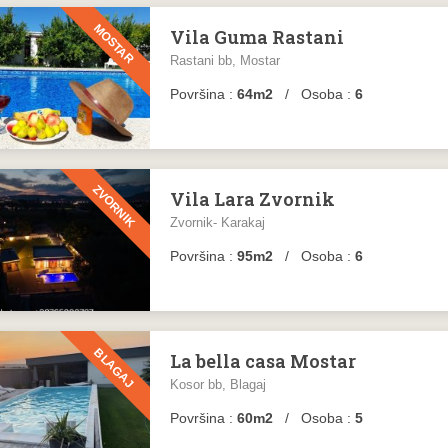
MOSTAR
Vila Guma Rastani
Rastani bb, Mostar
Površina :
64m2
/ Osoba :
6
ZVORNIK
Vila Lara Zvornik
Zvornik- Karakaj
Površina :
95m2
/ Osoba :
6
BLAGAJ
La bella casa Mostar
Kosor bb, Blagaj
Površina :
60m2
/ Osoba :
5