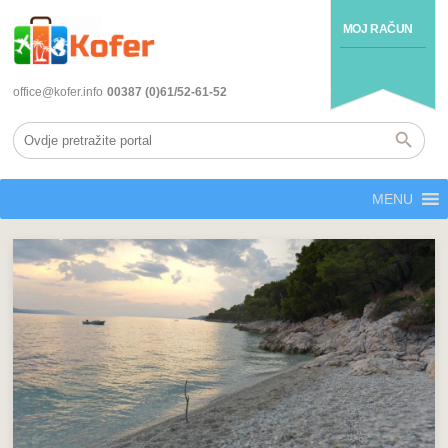
MOJ RAČUN
office@kofer.info
00387 (0)61/52-61-52
MENU