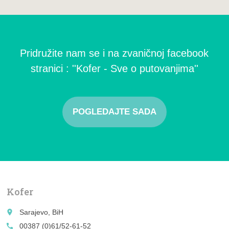
Pridružite nam se i na zvaničnoj facebook
stranici : ''Kofer - Sve o putovanjima''
POGLEDAJTE SADA
Kofer
place
Sarajevo, BiH
call
00387 (0)61/52-61-52