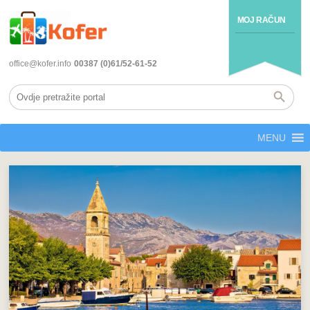
MOJ RAČUN
office@kofer.info
00387 (0)61/52-61-52
MENU