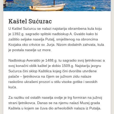
Kaštel Sućurac
U Kaštel Sućurcu se nalazi najstarija obrambena kula koju
je 1392.g. sagradio splitski nadbiskup A. Gvaldo kako bi
zaštitio seljake naselja Putalj, smještenog na obroncima
Kozjaka oko crkvice sv. Jurja. Nizom dodatnih zahvata, kula
je postala naselje uz more.
Nadbiskup Averaldo je 1488.g. tu sagradio svoj ljetnikovac a
svoj konačni oblik kaštel je dobio 1509.g. Najstariju jezgru
Sućurca čini sklop Kaštilica kojeg čini dvorište utvrđene
palače – ljetnikovca na čijem se južnom zidu nalaze
raskošno ukrašeni prozori u stilu visoke gotike i seoskih
kuća.
Za razliku od ostalih naselja ovdje je trg formiran na južnoj
strani ljetnikovca. Danas se na njemu nalazi Muzej grada
Kaštela u kojem se čuva dio arheoloških nalaza iz Putalja.