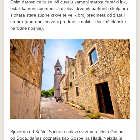
Osim darovnice tu se još čuvaju kameni starosućurački luk,
ostali kameni spomenici i dijelovi drvenih barkonih skulptura
s oltara stare župne crkve te velik broj predmeta od zlata i
srebra (uporabni crkveni predmeti i nakit – dio kaštelanske
narodne nošnje).
Sjeverno od Kaštel Sućurca nalazi se župna crkva Gospe
od Doca, danas poznatija kao Gospe na Hladi. Nelada je