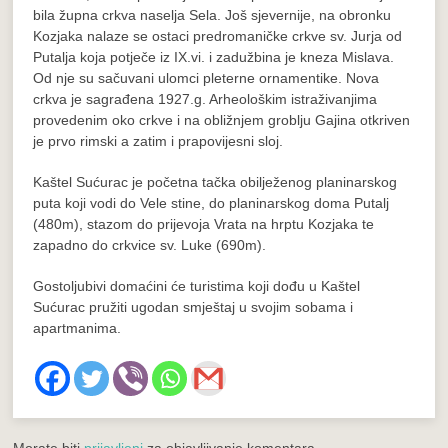
bila župna crkva naselja Sela. Još sjevernije, na obronku
Kozjaka nalaze se ostaci predromaničke crkve sv. Jurja od
Putalja koja potječe iz IX.vi. i zadužbina je kneza Mislava.
Od nje su sačuvani ulomci pleterne ornamentike. Nova
crkva je sagrađena 1927.g. Arheološkim istraživanjima
provedenim oko crkve i na obližnjem groblju Gajina otkriven
je prvo rimski a zatim i prapovijesni sloj.
Kaštel Sućurac je početna tačka obilježenog planinarskog
puta koji vodi do Vele stine, do planinarskog doma Putalj
(480m), stazom do prijevoja Vrata na hrptu Kozjaka te
zapadno do crkvice sv. Luke (690m).
Gostoljubivi domaćini će turistima koji dođu u Kaštel
Sućurac pružiti ugodan smještaj u svojim sobama i
apartmanima.
Morate biti
prijavljeni
za objavljivanje komentara.