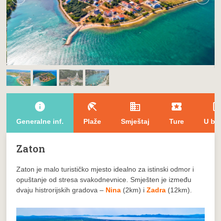
info
beach_access
domain
local_play
open_in_
Generalne inf.
Plaže
Smještaj
Ture
U bli
Zaton
Zaton je malo turističko mjesto idealno za istinski odmor i
opuštanje od stresa svakodnevnice. Smješten je između
dvaju histrorijskih gradova –
Nina
(2km) i
Zadra
(12km).