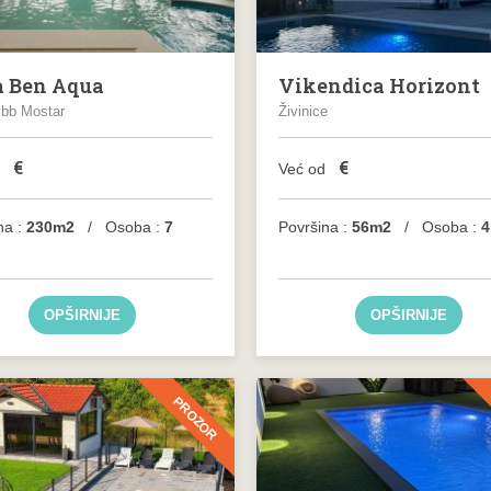
a Ben Aqua
Vikendica Horizont
 bb Mostar
Živinice
€
€
d
Već od
na :
230m2
/ Osoba :
7
Površina :
56m2
/ Osoba :
4
OPŠIRNIJE
OPŠIRNIJE
PROZOR