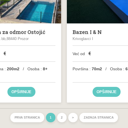
 za odmor Ostojić
Bazen I & N
a bb,88440 Prozor
Krivoglavci I
€
€
d
Već od
na :
200m2
/ Osoba :
8+
Površina :
70m2
/ Osoba :
6
OPŠIRNIJE
OPŠIRNIJE
PRVA STRANICA
1
2
>
ZADNJA STRANICA