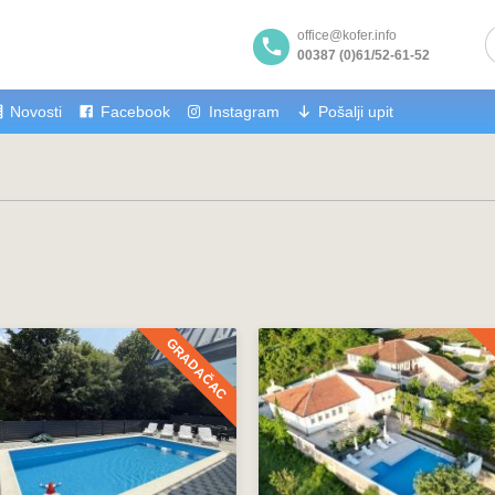
office@kofer.info
00387 (0)61/52-61-52
Novosti
Facebook
Instagram
Pošalji upit
GRADAČAC