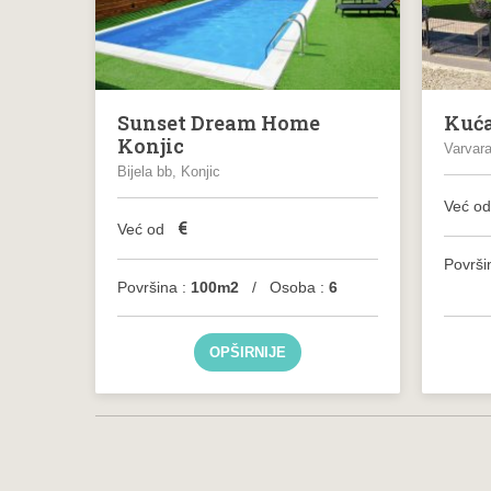
Sunset Dream Home
Kuća
Konjic
Varvar
Bijela bb, Konjic
Već o
€
Već od
Površi
Površina :
100m2
/ Osoba :
6
OPŠIRNIJE