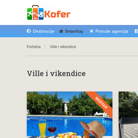
Destinacije
Smještaj
Ponude agencija
Početna
Ville i vikendice
Ville i vikendice
MOSTAR