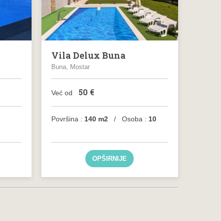
Vila Delux Buna
Buna, Mostar
50
€
Već od
Površina :
140 m2
/ Osoba :
10
OPŠIRNIJE