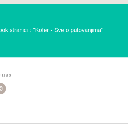
ok stranici : ''Kofer - Sve o putovanjima''
e nas