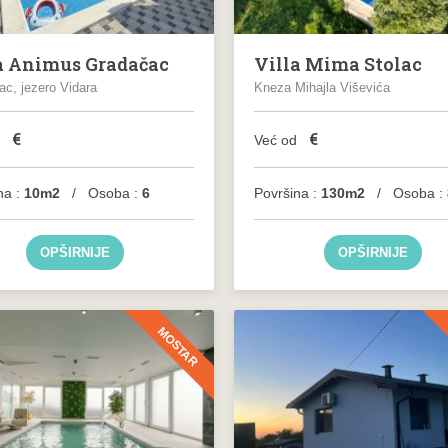
a Animus Gradačac
Villa Mima Stolac
c, jezero Vidara
Kneza Mihajla Viševića
€
€
d
Već od
na :
10m2
/ Osoba :
6
Površina :
130m2
/ Osoba :
OPŠIRNIJE
OPŠIRNIJE
MOSTAR