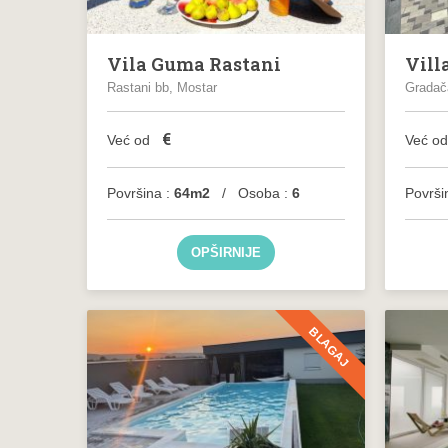
Vila Guma Rastani
Vill
Rastani bb, Mostar
Gradača
€
Već od
Već o
Površina :
64m2
/ Osoba :
6
Površi
OPŠIRNIJE
BLAGAJ