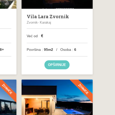
Vila Lara Zvornik
Zvornik- Karakaj
€
Već od
8+
Površina :
95m2
/ Osoba :
6
OPŠIRNIJE
ŽIVINICE
ŽIVINICE