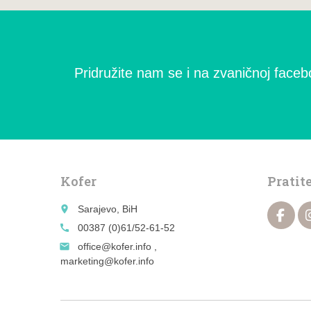
Pridružite nam se i na zvaničnoj facebo
Kofer
Pratit
place
Sarajevo, BiH
call
00387 (0)61/52-61-52
email
office@kofer.info ,
marketing@kofer.info