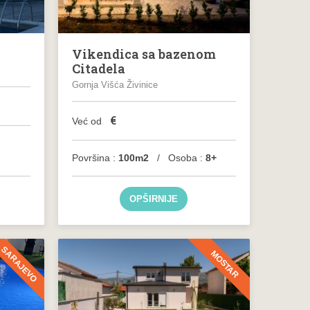
Vikendica sa bazenom
Citadela
Gornja Višća Živinice
€
Već od
Površina :
100m2
/ Osoba :
8+
OPŠIRNIJE
SARAJEVO
MOSTAR