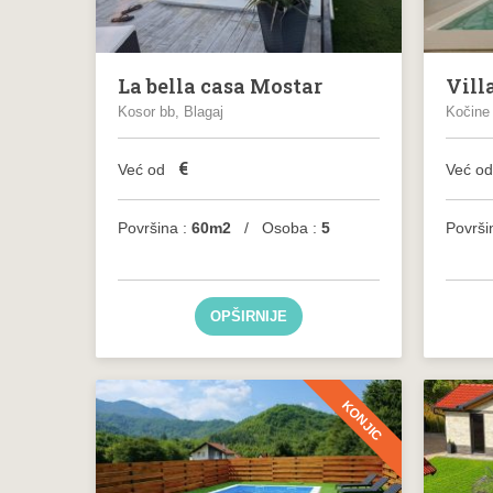
La bella casa Mostar
Vill
Kosor bb, Blagaj
Kočine
€
Već od
Već o
Površina :
60m2
/ Osoba :
5
Površi
OPŠIRNIJE
KONJIC