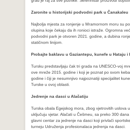
grad je raj za sve putnike. Seferihisar proizvodi sop
Zaronite u historijski podvodni park u Čanakaleu
Najbolja mjesta za ronjenje u Mramornom moru su pol
olupina koje čekaju da ih ronioci istraže. Ogromna već
podvodni park je otvoren 2021. godine, a dubina ronj
statičnom linijom.
Probajte baklavu u Gaziantepu, kunefe u Hataju i
Tursku predstavljaju čak tri grada na UNESCO-voj mrež
ove mreže 2015. godine i koji je poznat po svom kebab
godine i čiji je nesumnjivo najpoznatiji specijalitet kun
Turske u ovoj oblasti.
Jedrenje na dasci u Alačatiju
Turska obala Egejskog mora, zbog vjetrovitih uslova u 
uključuju vjetar. Alačati u Češmeu, sa preko 300 dana 
glavni centar za jedrenje na dasci koji privlači sportsk
turneju Udruženja profesionalaca jedrenja na dasci.