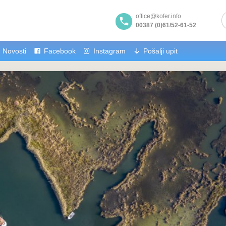
office@kofer.info
00387 (0)61/52-61-52
Novosti
Facebook
Instagram
Pošalji upit