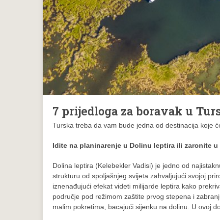
7 prijedloga za boravak u Tur
Turska treba da vam bude jedna od destinacija koje ćet
Idite na planinarenje u Dolinu leptira ili zaronite 
Dolina leptira (Kelebekler Vadisi) je jedno od najistakn
strukturu od spoljašnjeg svijeta zahvaljujući svojoj pr
iznenađujući efekat videti milijarde leptira kako prekriva
područje pod režimom zaštite prvog stepena i zabranju
malim pokretima, bacajući sijenku na dolinu. U ovoj doli