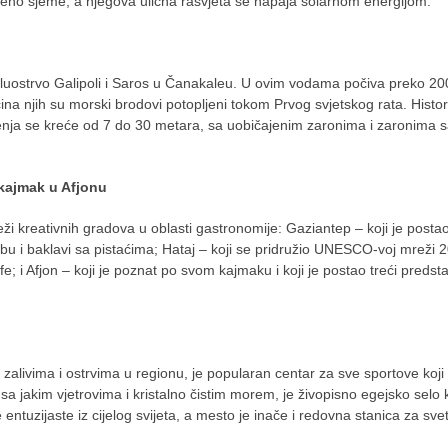
stveno sjeme, a njegova ulična rasvjeta se napaja solarnom energijom.
uostrvo Galipoli i Saros u Čanakaleu. U ovim vodama počiva preko 20
ina njih su morski brodovi potopljeni tokom Prvog svjetskog rata. Histori
enja se kreće od 7 do 30 metara, sa uobičajenim zaronima i zaronima 
 kajmak u Afjonu
i kreativnih gradova u oblasti gastronomije: Gaziantep – koji je posta
u i baklavi sa pistaćima; Hataj – koji se pridružio UNESCO-voj mreži 
efe; i Afjon – koji je poznat po svom kajmaku i koji je postao treći predst
zalivima i ostrvima u regionu, je popularan centar za sve sportove koji
sa jakim vjetrovima i kristalno čistim morem, je živopisno egejsko selo k
e entuzijaste iz cijelog svijeta, a mesto je inače i redovna stanica za sve