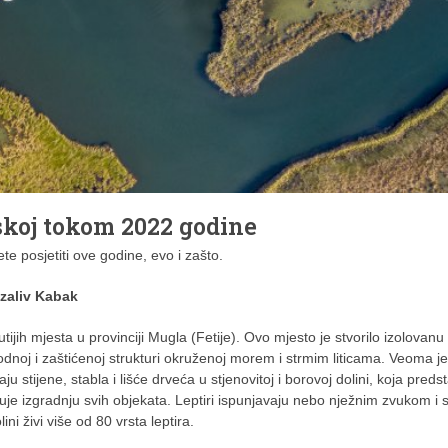
skoj tokom 2022 godine
e posjetiti ove godine, evo i zašto.
u zaliv Kabak
utijih mjesta u provinciji Mugla (Fetije). Ovo mjesto je stvorilo izolovanu
irodnoj i zaštićenoj strukturi okruženoj morem i strmim liticama. Veoma je
ju stijene, stabla i lišće drveća u stjenovitoj i borovoj dolini, koja predst
je izgradnju svih objekata. Leptiri ispunjavaju nebo nježnim zvukom i 
ni živi više od 80 vrsta leptira.