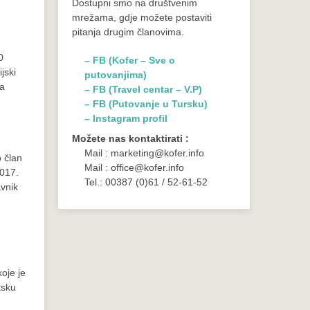
Dostupni smo na društvenim
mrežama, gdje možete postaviti
pitanja drugim članovima.
0
– FB (Kofer – Sve o
jski
putovanjima)
sa
– FB (Travel centar – V.P)
– FB (Putovanje u Tursku)
– Instagram profil
Možete nas kontaktirati :
Mail : marketing@kofer.info
o član
Mail : office@kofer.info
2017.
Tel.: 00387 (0)61 / 52-61-52
avnik
oje je
tsku