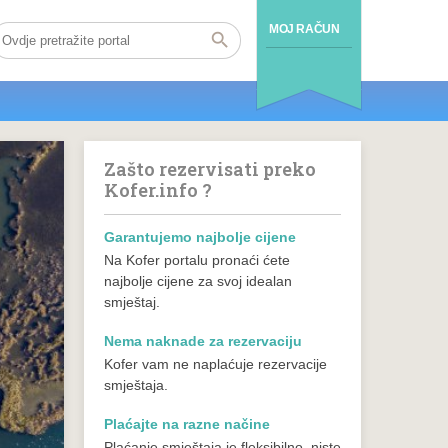
MOJ RAČUN
Zašto rezervisati preko
Kofer.info ?
Garantujemo najbolje cijene
Na Kofer portalu pronaći ćete
najbolje cijene za svoj idealan
smještaj.
Nema naknade za rezervaciju
Kofer vam ne naplaćuje rezervacije
smještaja.
Plaćajte na razne načine
Plaćanje smještaja je fleksibilno, niste