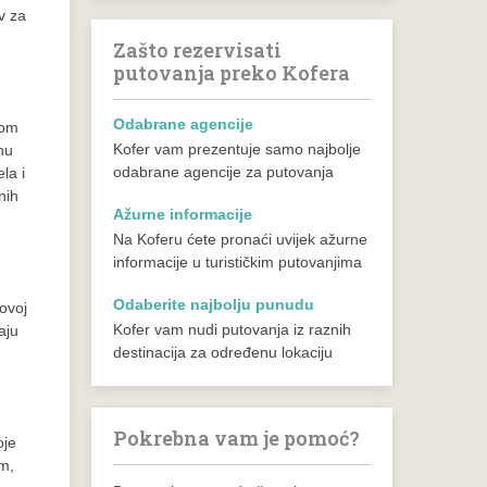
v za
Zašto rezervisati
putovanja preko Kofera
Odabrane agencije
nom
Kofer vam prezentuje samo najbolje
nu
odabrane agencije za putovanja
la i
nih
Ažurne informacije
Na Koferu ćete pronaći uvijek ažurne
informacije u turističkim putovanjima
Odaberite najbolju punudu
 ovoj
Kofer vam nudi putovanja iz raznih
aju
destinacija za određenu lokaciju
Pokrebna vam je pomoć?
oje
om,