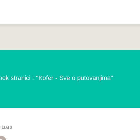
ok stranici : ''Kofer - Sve o putovanjima''
e nas