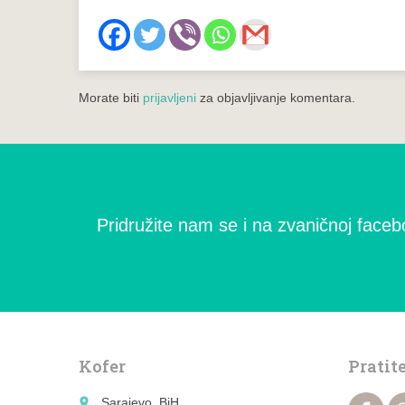
Morate biti
prijavljeni
za objavljivanje komentara.
Pridružite nam se i na zvaničnoj facebo
Kofer
Pratit
place
Sarajevo, BiH