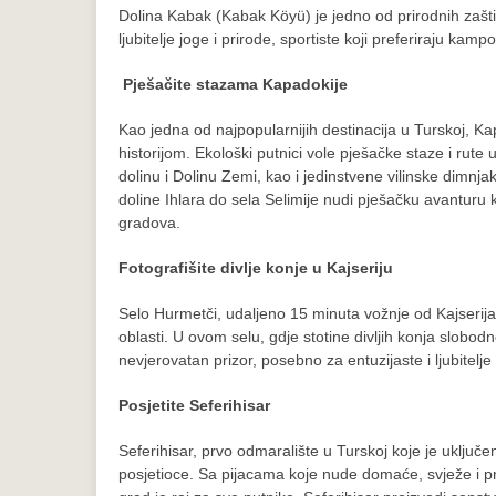
Dolina Kabak (Kabak Köyü) je jedno od prirodnih zašti
ljubitelje joge i prirode, sportiste koji preferiraju k
Pješačite stazama Kapadokije
Kao jedna od najpopularnijih destinacija u Turskoj, Ka
historijom. Ekološki putnici vole pješačke staze i rut
dolinu i Dolinu Zemi, kao i jedinstvene vilinske dimnja
doline Ihlara do sela Selimije nudi pješačku avanturu
gradova.
Fotografišite divlje konje u Kajseriju
Selo Hurmetči, udaljeno 15 minuta vožnje od Kajserija, 
oblasti. U ovom selu, gdje stotine divljih konja slobod
nevjerovatan prizor, posebno za entuzijaste i ljubitelje 
Posjetite Seferihisar
Seferihisar, prvo odmaralište u Turskoj koje je uklju
posjetioce. Sa pijacama koje nude domaće, svježe i 