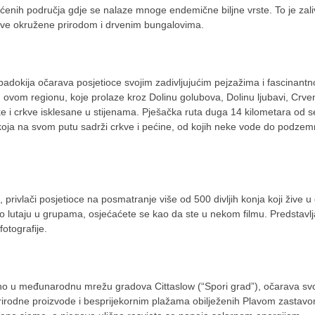
ćenih područja gdje se nalaze mnoge endemične biljne vrste. To je zali
ampove okružene prirodom i drvenim bungalovima.
padokija očarava posjetioce svojim zadivljujućim pejzažima i fascinant
e u ovom regionu, koje prolaze kroz Dolinu golubova, Dolinu ljubavi, Crve
ke i crkve isklesane u stijenama. Pješačka ruta duga 14 kilometara od se
 koja na svom putu sadrži crkve i pećine, od kojih neke vode do podzem
privlači posjetioce na posmatranje više od 500 divljih konja koji žive u
no lutaju u grupama, osjećaćete se kao da ste u nekom filmu. Predstavlj
fotografije.
čeno u međunarodnu mrežu gradova Cittaslow (“Spori grad”), očarava sv
prirodne proizvode i besprijekornim plažama obilježenih Plavom zastav