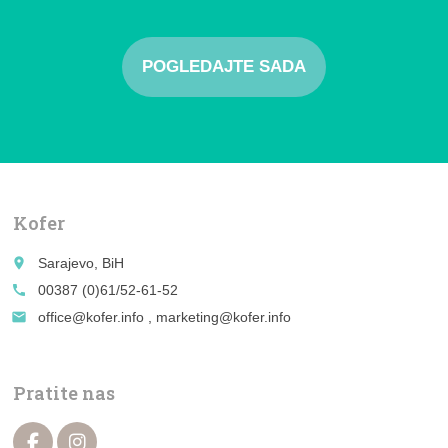
POGLEDAJTE SADA
Kofer
place
Sarajevo, BiH
call
00387 (0)61/52-61-52
email
office@kofer.info , marketing@kofer.info
Pratite nas