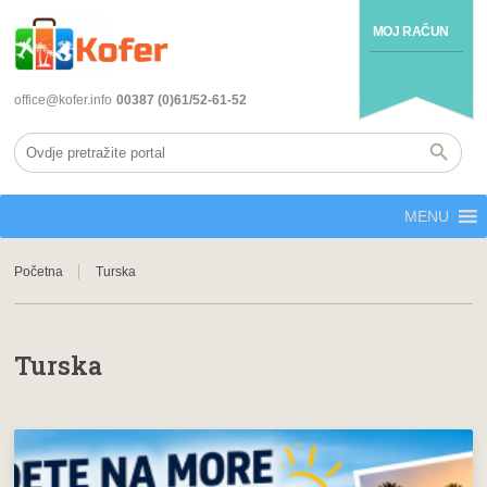
MOJ RAČUN
office@kofer.info
00387 (0)61/52-61-52
MENU
Početna
Turska
Turska