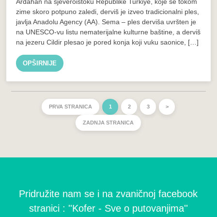
Ardahan na sjeveroistoku Republike Turkiye, koje se tokom
zime skoro potpuno zaledi, derviš je izveo tradicionalni ples,
javlja Anadolu Agency (AA). Sema – ples derviša uvršten je
na UNESCO-vu listu nematerijalne kulturne baštine, a derviš
na jezeru Cildir plesao je pored konja koji vuku saonice, […]
OPŠIRNIJE
PRVA STRANICA
1
2
3
>
ZADNJA STRANICA
Pridružite nam se i na zvaničnoj facebook
stranici : ''Kofer - Sve o putovanjima''