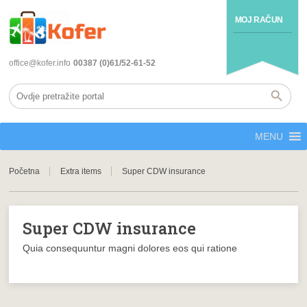
MOJ RAČUN
office@kofer.info
00387 (0)61/52-61-52
MENU
Početna
Extra items
Super CDW insurance
Super CDW insurance
Quia consequuntur magni dolores eos qui ratione