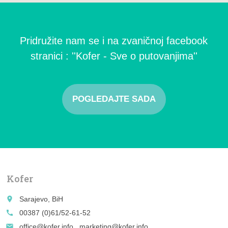
Pridružite nam se i na zvaničnoj facebook
stranici : ''Kofer - Sve o putovanjima''
POGLEDAJTE SADA
Kofer
place
Sarajevo, BiH
call
00387 (0)61/52-61-52
email
office@kofer.info , marketing@kofer.info