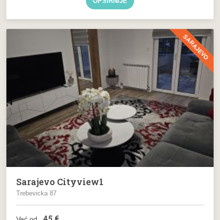
OPŠIRNIJE
SARAJEVO
Sarajevo Cityview1
Trebevicka 87
45
€
Već od