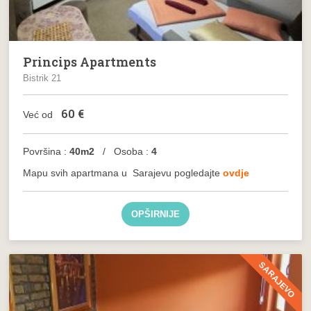
Princips Apartments
Bistrik 21
60
€
Već od
Površina :
40m2
/ Osoba :
4
Mapu svih apartmana u
Sarajevu
pogledajte
ovdje
OPŠIRNIJE
SARAJEVO