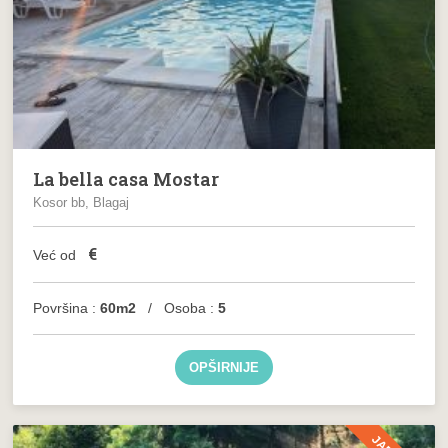
La bella casa Mostar
Kosor bb, Blagaj
€
Već od
Površina :
60m2
/ Osoba :
5
OPŠIRNIJE