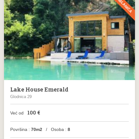
JABLANICA
Lake House Emerald
Glodnica 29
100
€
Već od
Površina :
70m2
/ Osoba :
8