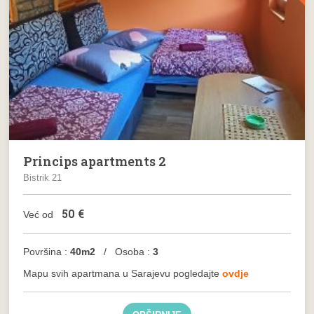
Princips apartments 2
Bistrik 21
50
€
Već od
Površina :
40m2
/ Osoba :
3
Mapu svih apartmana u Sarajevu pogledajte
ovdje