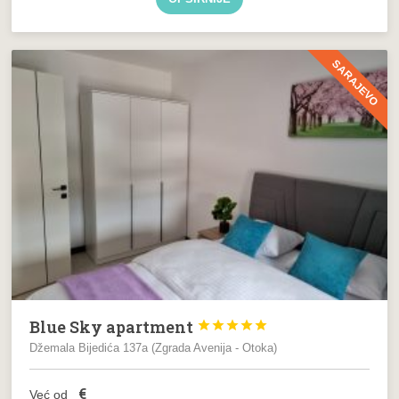
SARAJEVO
Blue Sky apartment





Džemala Bijedića 137a (Zgrada Avenija - Otoka)
€
Već od