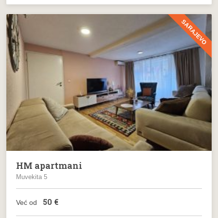
SARAJEVO
HM apartmani
Muvekita 5
50
€
Već od