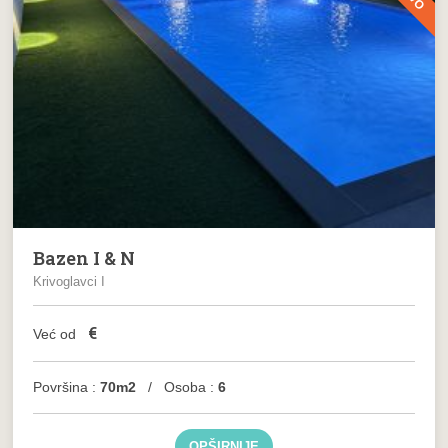
Bazen I & N
Krivoglavci I
€
Već od
Površina :
70m2
/ Osoba :
6
OPŠIRNIJE