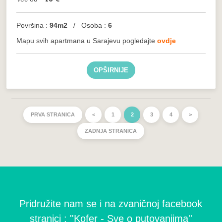
Površina :
94m2
/ Osoba :
6
Mapu svih apartmana u Sarajevu pogledajte
ovdje
OPŠIRNIJE
PRVA STRANICA
<
1
2
3
4
>
ZADNJA STRANICA
Pridružite nam se i na zvaničnoj facebook
stranici : ''Kofer - Sve o putovanjima''