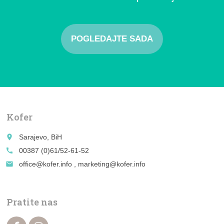
POGLEDAJTE SADA
Kofer
place
Sarajevo, BiH
call
00387 (0)61/52-61-52
email
office@kofer.info , marketing@kofer.info
Pratite nas