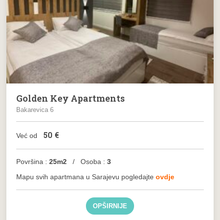
Golden Key Apartments
Bakarevica 6
50
€
Već od
Površina :
25m2
/ Osoba :
3
Mapu svih apartmana u Sarajevu pogledajte
ovdje
OPŠIRNIJE