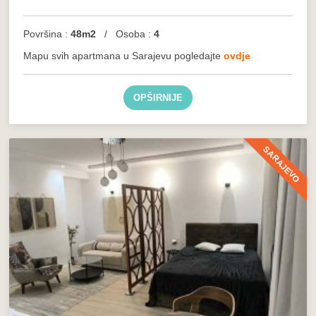
Površina :
48m2
/ Osoba :
4
Mapu svih apartmana u Sarajevu pogledajte
ovdje
OPŠIRNIJE
SARAJEVO