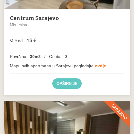
Centrum Sarajevo
Mis Irbina
45
€
Već od
Površina :
30m2
/ Osoba :
3
Mapu svih apartmana u Sarajevu pogledajte
ovdje
OPŠIRNIJE
SARAJEVO