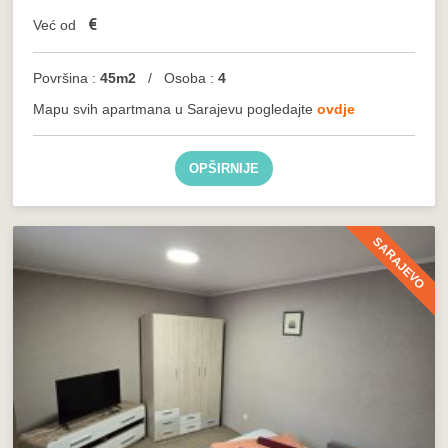
€
Već od
Površina :
45m2
/ Osoba :
4
Mapu svih apartmana u Sarajevu pogledajte
ovdje
OPŠIRNIJE
SARAJEVO