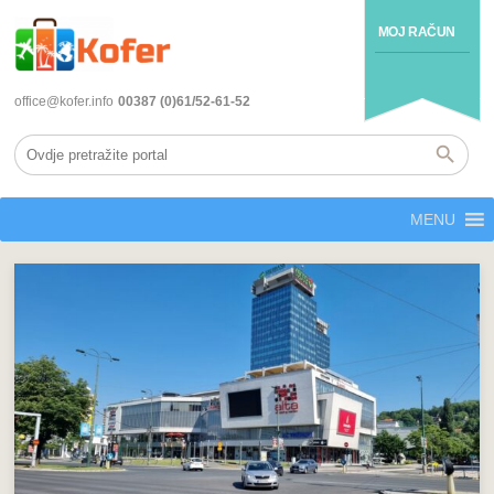
MOJ RAČUN
office@kofer.info
00387 (0)61/52-61-52
MENU