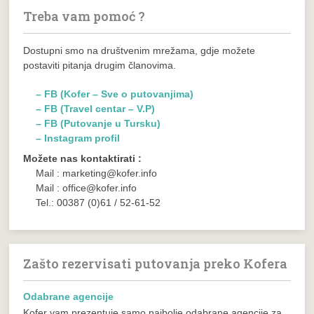
Treba vam pomoć ?
Dostupni smo na društvenim mrežama, gdje možete
postaviti pitanja drugim članovima.
– FB (Kofer – Sve o putovanjima)
– FB (Travel centar – V.P)
– FB (Putovanje u Tursku)
– Instagram profil
Možete nas kontaktirati :
Mail : marketing@kofer.info
Mail : office@kofer.info
Tel.: 00387 (0)61 / 52-61-52
Zašto rezervisati putovanja preko Kofera
Odabrane agencije
Kofer vam prezentuje samo najbolje odabrane agencije za