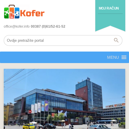
MOJ RAČUN
office@kofer.info
00387 (0)61/52-61-52
MENU