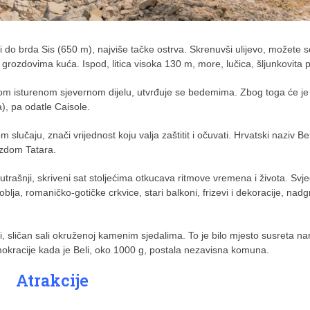
i do brda Sis (650 m), najviše tačke ostrva. Skrenuvši ulijevo, možete s
i grozdovima kuća. Ispod, litica visoka 130 m, more, lučica, šljunkovita 
ovom isturenom sjevernom dijelu, utvrđuje se bedemima. Zbog toga će je
), pa odatle Caisole.
učaju, znači vrijednost koju valja zaštitit i očuvati. Hrvatski naziv Bel
ezdom Tatara.
utrašnji, skriveni sat stoljećima otkucava ritmove vremena i života. Svj
lja, romaničko-gotičke crkvice, stari balkoni, frizevi i dekoracije, nad
i, sličan sali okruženoj kamenim sjedalima. To je bilo mjesto susreta na
emokracije kada je Beli, oko 1000 g, postala nezavisna komuna.
Atrakcije