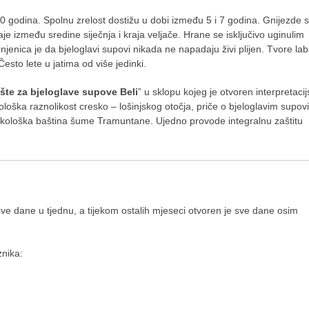
40 godina. Spolnu zrelost dostižu u dobi između 5 i 7 godina. Gnijezde 
je između sredine siječnja i kraja veljače. Hrane se isključivo uginulim
njenica je da bjeloglavi supovi nikada ne napadaju živi plijen. Tvore la
esto lete u jatima od više jedinki.
lište za bjeloglave supove Beli
” u sklopu kojeg je otvoren interpretacij
iološka raznolikost cresko – lošinjskog otočja, priče o bjeloglavim supo
t i ekološka baština šume Tramuntane. Ujedno provode integralnu zaštitu
sve dane u tjednu, a tijekom ostalih mjeseci otvoren je sve dane osim
znika: