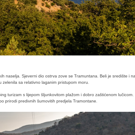
eskih naselja. Sjeverni dio ostrva zove se Tramuntana. Beli je središte i n
zelenila sa relativno laganim pristupom moru.
amping turizam s lijepom šljunkovitom plažom i dobro zaštićenom lučicom.
po prirodi predivnih šumovitih predjela Tramontane.