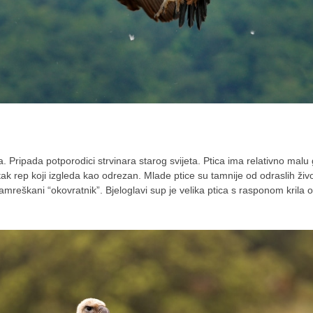
va. Pripada potporodici strvinara starog svijeta. Ptica ima relativno malu
atak rep koji izgleda kao odrezan. Mlade ptice su tamnije od odraslih živo
 namreškani “okovratnik”. Bjeloglavi sup je velika ptica s rasponom krila 