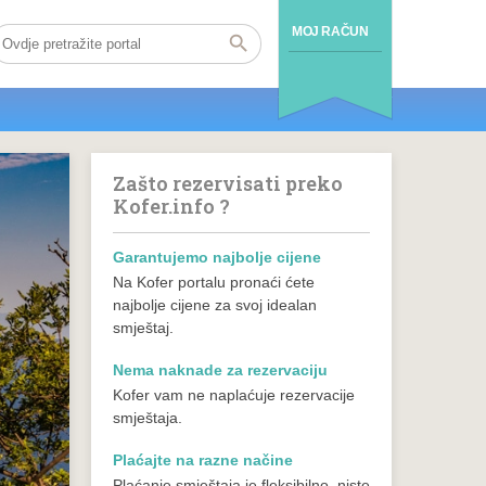
MOJ RAČUN
Zašto rezervisati preko
Kofer.info ?
Garantujemo najbolje cijene
Na Kofer portalu pronaći ćete
najbolje cijene za svoj idealan
smještaj.
Nema naknade za rezervaciju
Kofer vam ne naplaćuje rezervacije
smještaja.
Plaćajte na razne načine
Plaćanje smještaja je fleksibilno, niste