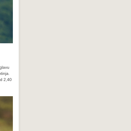
 glavu
tinja.
od 2,40