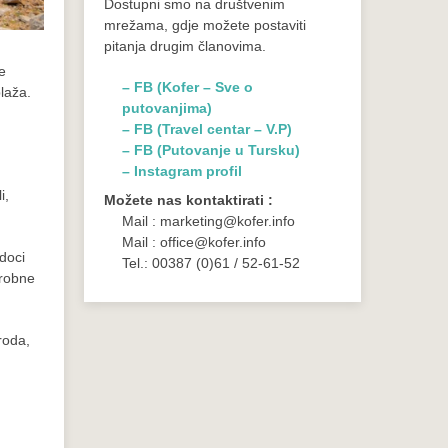
Dostupni smo na društvenim
mrežama, gdje možete postaviti
pitanja drugim članovima.
e
– FB (Kofer – Sve o
plaža.
putovanjima)
– FB (Travel centar – V.P)
– FB (Putovanje u Tursku)
– Instagram profil
i,
Možete nas kontaktirati :
Mail : marketing@kofer.info
Mail : office@kofer.info
edoci
Tel.: 00387 (0)61 / 52-61-52
grobne
roda,