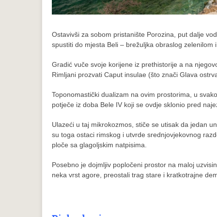
Ostavivši za sobom pristanište Porozina, put dalje vod
spustiti do mjesta Beli – brežuljka obraslog zelenilom 
Gradić vuče svoje korijene iz prethistorije a na njeg
Rimljani prozvati Caput insulae (što znači Glava ostrva
Toponomastički dualizam na ovim prostorima, u svakom sl
potječe iz doba Bele IV koji se ovdje sklonio pred naj
Ulazeći u taj mikrokozmos, stiče se utisak da jedan un
su toga ostaci rimskog i utvrde srednjovjekovnog razdob
ploče sa glagoljskim natpisima.
Posebno je dojmljiv popločeni prostor na maloj uzvisin
neka vrst agore, preostali trag stare i kratkotrajne d