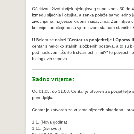
Očekivani životni vijek bjeloglavog supa iznosi 30 do 
između siječnja i ožujka, a ženka polaže samo jedno ja
životinjama, najčešće krupnim sisavcima. Zanimljiva či
kolonije i uobičajeno su vjerni svom stalnom staništu. Č
U Belom se nalazi “
Centar za posjetitelje i Oporavi
centar s nekoliko stalnih izložbenih postava, a to su b
pod naslovom „Želite li stvarnost ili mit?“ te povijes
bjeloglavih supova.
Radno vrijeme :
Od 01.05. do 31.08. Centar je otvoren za posjetitelje 
ponedjeljka.
Centar je zatvoren za vrijeme sljedećh blagdana i pra
1.1. (Nova godina)
1.11. (Svi sveti)