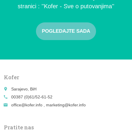
stranici : ''Kofer - Sve o putovanjima''
POGLEDAJTE SADA
Kofer
place
Sarajevo, BiH
call
00387 (0)61/52-61-52
email
office@kofer.info , marketing@kofer.info
Pratite nas