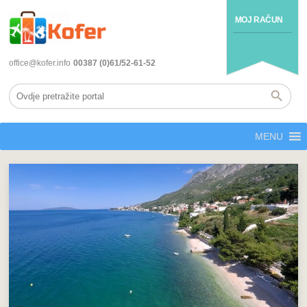
MOJ RAČUN
office@kofer.info
00387 (0)61/52-61-52
MENU