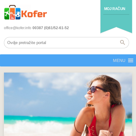
MOJ RAČUN
office@kofer.info
00387 (0)61/52-61-52
MENU