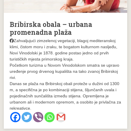
Bribirska obala – urbana
promenadna plaža
Zahvaljujući zimzelenoj vegetaciji, blagoj mediteranskoj
klimi, čistom moru i zraku, te bogatom kulturnom nasljeđu,
Novi Vinodolski je 1878. godine postao jedno od prvih
turističkih mjesta primorskog kraja.
Početkom turizma u Novom Vinodolskom smatra se upravo
uređenje prvog drvenog kupališta na tako zvanoj Bribirskoj
rivi.
Danas se plaža na Bribirskoj obali proteže u dužini od 1300
m, a specifična je po kombinaciji stijena, šljunčanih uvala i
pojedinačnih sunčališta između stijena. Opremljena je
urbanom ali i modernom opremom, a osobito je privlačna za
rekreativce.