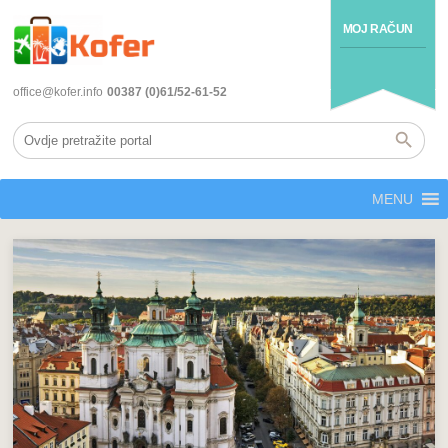
MOJ RAČUN
office@kofer.info
00387 (0)61/52-61-52
MENU