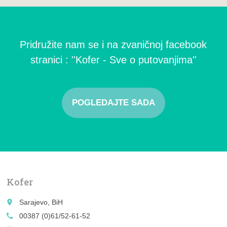
Pridružite nam se i na zvaničnoj facebook
stranici : ''Kofer - Sve o putovanjima''
POGLEDAJTE SADA
Kofer
place
Sarajevo, BiH
call
00387 (0)61/52-61-52