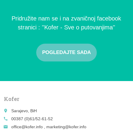
Pridružite nam se i na zvaničnoj facebook
stranici : ''Kofer - Sve o putovanjima''
POGLEDAJTE SADA
Kofer
place
Sarajevo, BiH
call
00387 (0)61/52-61-52
email
office@kofer.info , marketing@kofer.info