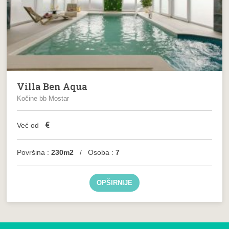
Villa Ben Aqua
Kočine bb Mostar
€
Već od
Površina :
230m2
/ Osoba :
7
OPŠIRNIJE