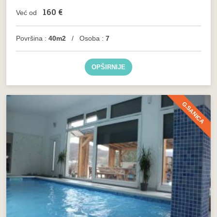
160
€
Već od
Površina :
40m2
/ Osoba :
7
OPŠIRNIJE
G.SANICA