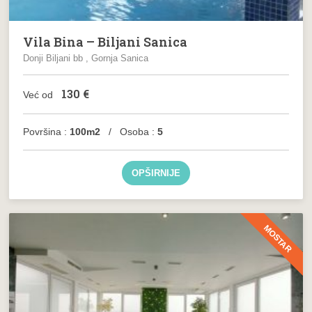
Vila Bina – Biljani Sanica
Donji Biljani bb , Gornja Sanica
130
€
Već od
Površina :
100m2
/ Osoba :
5
OPŠIRNIJE
MOSTAR