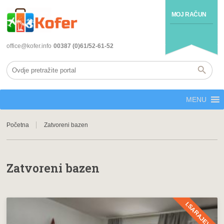
MOJ RAČUN
office@kofer.info
00387 (0)61/52-61-52
MENU
Početna
Zatvoreni bazen
Zatvoreni bazen
I.SARAJEVO