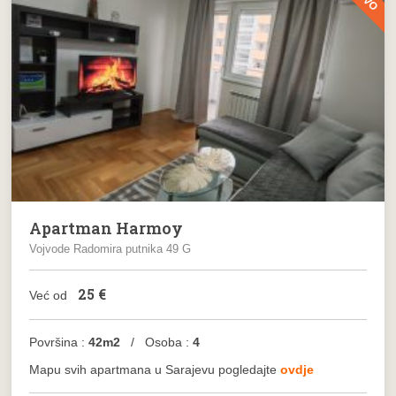
Apartman Harmoy
Vojvode Radomira putnika 49 G
25
€
Već od
Površina :
42m2
/ Osoba :
4
Mapu svih apartmana u Sarajevu pogledajte
ovdje