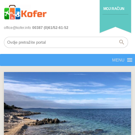
MOJ RAČUN
office@kofer.info
00387 (0)61/52-61-52
MENU