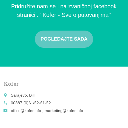
Pridružite nam se i na zvaničnoj facebook
stranici : ''Kofer - Sve o putovanjima''
POGLEDAJTE SADA
Kofer
place
Sarajevo, BiH
call
00387 (0)61/52-61-52
email
office@kofer.info , marketing@kofer.info