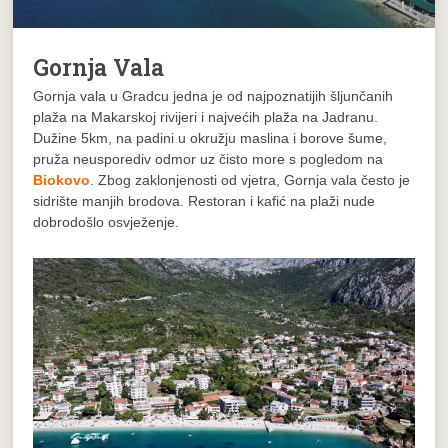
Gornja Vala
Gornja vala u Gradcu jedna je od najpoznatijih šljunčanih
plaža na Makarskoj rivijeri i najvećih plaža na Jadranu.
Dužine 5km, na padini u okružju maslina i borove šume,
pruža neusporediv odmor uz čisto more s pogledom na
Biokovo
. Zbog zaklonjenosti od vjetra, Gornja vala često je
sidrište manjih brodova. Restoran i kafić na plaži nude
dobrodošlo osvježenje.