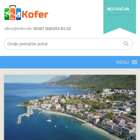
MOJ RAČUN
office@kofer.info
00387 (0)61/52-61-52
MENU