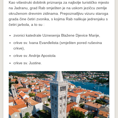
Kao višestruki dobitnik priznanja za najbolje turističko mjesto
na Jadranu, grad Rab smješten je na uskom jezičcu zemlje
okruženom drevnim zidinama. Prepoznatljivu vizuru staroga
grada čine četiri zvonika, s kojima Rab nalikuje jedrenjaku s
četiri jarbola, a to su :
zvonici katedrale Uznesenja Blažene Djevice Marije,
crkve sv. Ivana Evanđelista (smješten pored ruševina
crkve),
crkve sv. Andrije Apostola
crkve sv. Justine.