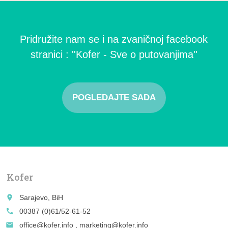
Pridružite nam se i na zvaničnoj facebook
stranici : ''Kofer - Sve o putovanjima''
POGLEDAJTE SADA
Kofer
place
Sarajevo, BiH
call
00387 (0)61/52-61-52
email
office@kofer.info , marketing@kofer.info