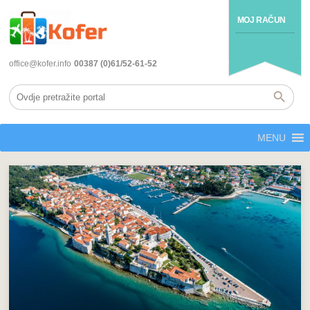
MOJ RAČUN
office@kofer.info
00387 (0)61/52-61-52
MENU