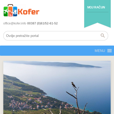
MOJ RAČUN
office@kofer.info
00387 (0)61/52-61-52
MENU