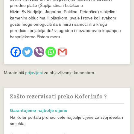
prirodne
plaže
(
Šuplja stina
i
Lučišće
u
blizini
Sv.Nedjelje
,
Jagodna
,
Paklina
,
Petarčica
) s bijelim
kamenim oblucima ili pijeskom, uvale i rtove koji svakom
gostu mogu omogućiti da u miru i samoći ili u krugu
porodice i prijatelja doživi ugodno i nezaboravno kupanje u
besprijekorno čistom moru.
Morate biti
prijavljeni
za objavljivanje komentara.
Zašto rezervisati preko Kofer.info ?
Garantujemo najbolje cijene
Na Kofer portalu pronaći ćete najbolje cijene za svoj idealan
smještaj.