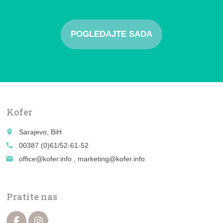
POGLEDAJTE SADA
Kofer
place
Sarajevo, BiH
call
00387 (0)61/52-61-52
email
office@kofer.info , marketing@kofer.info
Pratite nas