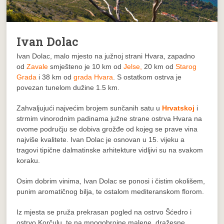
Ivan Dolac
Ivan Dolac
, malo mjesto na južnoj strani
Hvara
, zapadno
od
Zavale
smješteno je 10 km od
Jelse
,
20 km od
Starog
Grada
i 38 km od
grada Hvara
. S ostatkom ostrva je
povezan tunelom dužine 1.5 km.
Zahvaljujući najvećim brojem sunčanih satu u
Hrvatskoj
i
strmim vinorodnim padinama južne strane ostrva Hvara na
ovome području se dobiva grožđe od kojeg se prave vina
najviše kvalitete. Ivan Dolac je osnovan u 15. vijeku a
tragovi tipične dalmatinske arhitekture vidljivi su na svakom
koraku.
Osim dobrim vinima, Ivan Dolac se ponosi i čistim okolišem,
punim aromatičnog bilja, te ostalom mediteranskom florom.
Iz mjesta se pruža prekrasan pogled na ostrvo Šćedro i
ostrvo Korčulu, te na mnogobrojne malene, dražesne,